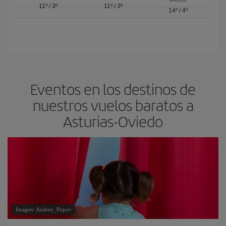
11º
/
3º
11º
/
3º
14º
/
4º
Eventos en los destinos de
nuestros vuelos baratos a
Asturias-Oviedo
Imagen: Andrey_Popov