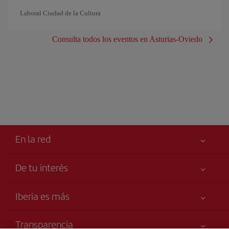
Laboral Ciudad de la Cultura
Consulta todos los eventos en Asturias-Oviedo
En la red
De tu interés
Tu seguridad es lo primero
Iberia es más
Accesibilidad
Noticias y Novedades
Compromiso de servicio
Transparencia