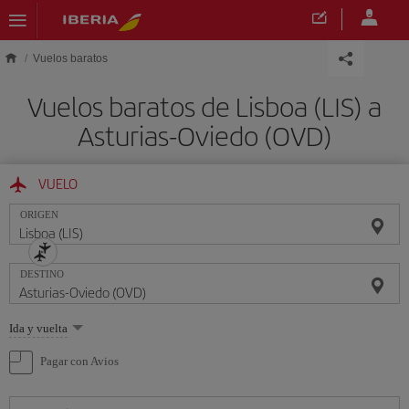
Saltar al contenido principal
Vuelos baratos
Vuelos baratos de Lisboa (LIS) a
Asturias-Oviedo (OVD)
VUELO
ORIGEN
DESTINO
Seleccione
Ida y vuelta
una
opción
Pagar con Avios