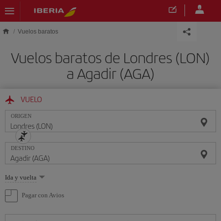
Saltar al contenido principal
Vuelos baratos
Vuelos baratos de Londres (LON)
a Agadir (AGA)
VUELO
ORIGEN
DESTINO
Seleccione
Ida y vuelta
una
opción
Pagar con Avios