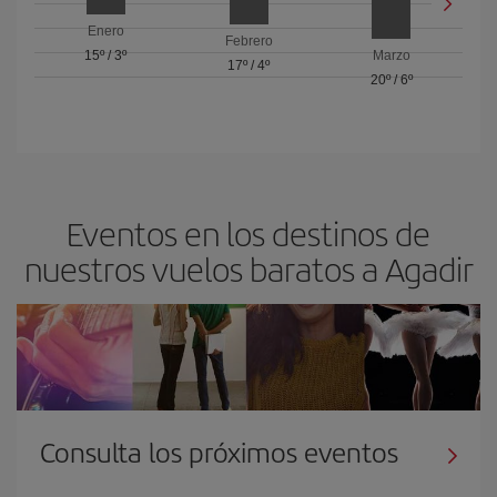
Enero
Febrero
15º
/
3º
Marzo
17º
/
4º
20º
/
6º
Eventos en los destinos de
nuestros vuelos baratos a Agadir
Consulta los próximos eventos