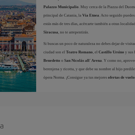
Palazzo Municipalio
. Muy cerca de la Piazza del Duom
principal de Catania, la
Vía Etnea
. Acto seguido puedes 
estás más de tres días, acércarte también a otras localida
Siracusa
, no te arrepentirás.
Si buscas un poco de naturaleza no debes dejar de visita
ciudad son el
Teatro Romano
, el
Castillo Ursino
y sus 
Benedetto
o
San Nicolás all´ Arena
. Y como no, aprovec
berenjena y ricotta, y que debe su nombre al hijo predile
ópera Norma. ¡Consigue ya tus mejores
ofertas de vuelo
ia