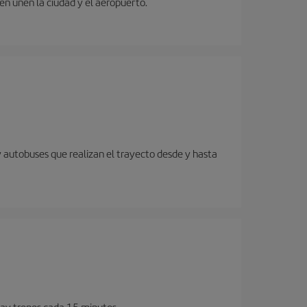
ren unen la ciudad y el aeropuerto.
y autobuses que realizan el trayecto desde y hasta
Hay trenes cada 15 minutos.