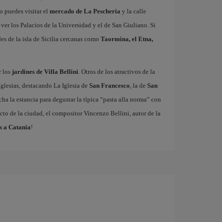
o puedes visitar el
mercado de La Pescheria
y la calle
ver los Palacios de la Universidad y el de San Giuliano. Si
des de la isla de Sicilia cercanas como
Taormina, el Etna,
r los
jardines de Villa Bellini
. Otros de los atractivos de la
Iglesias, destacando La Iglesia de
San Francesco
, la de
San
ha la estancia para degustar la típica “pasta alla norma” con
cto de la ciudad, el compositor Vincenzo Bellini, autor de la
s a Catania
!