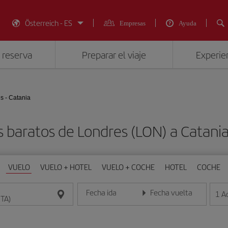
Österreich - ES
Empresas
Ayuda
 reserva
Preparar el viaje
Experien
s - Catania
s baratos de Londres (LON) a Catania
VUELO
VUELO + HOTEL
VUELO + COCHE
HOTEL
COCHE
Fecha ida
Fecha vuelta
1
A
Introduce la fecha en formato día/mes/año
Introduce la fecha en format