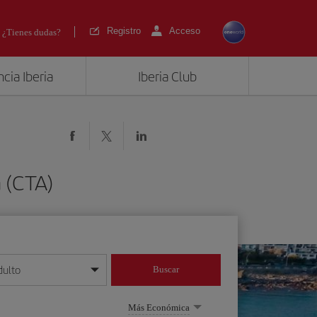
Registro
Acceso
¿Tienes dudas?
cia Iberia
Iberia Club
 (CTA)
dulto
Buscar
o día/mes/año
Más Económica