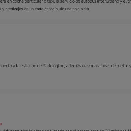
ra en coche particular o taxi, el servicio de autobús interurbano y el t
y aterrizajes en un corto espacio, de una sola pista.
opuerto y la estación de Paddington, además de varias líneas de metro 
m/
twick comunica la estación Victoria con el aeropuerto en 30 minutos. 