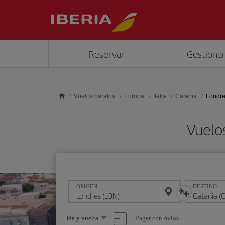
Saltar al contenido principal
Reservar
Gestionar
Vuelos baratos
Europa
Italia
Catania
Londre
Vuelo
ORIGEN
DESTINO
Seleccione
Pagar con Avios
Ida y vuelta