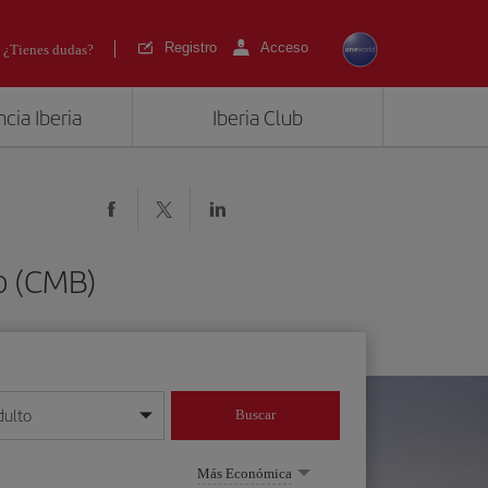
Registro
Acceso
¿Tienes dudas?
cia Iberia
Iberia Club
o (CMB)
dulto
Buscar
o día/mes/año
Más Económica