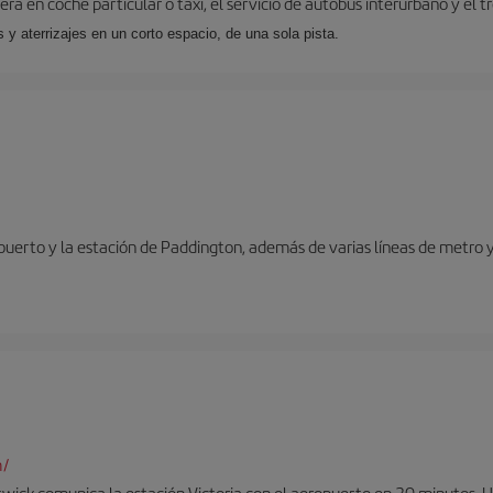
ra en coche particular o taxi, el servicio de autobús interurbano y el t
y aterrizajes en un corto espacio, de una sola pista.
opuerto y la estación de Paddington, además de varias líneas de metro 
m/
twick comunica la estación Victoria con el aeropuerto en 30 minutos. 