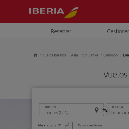
Saltar al contenido principal
Reservar
Gestionar
Vuelos baratos
Asia
Sri Lanka
Colombo
Lon
Vuelos
ORIGEN
DESTINO
Seleccione
Pagar con Avios
Ida y vuelta