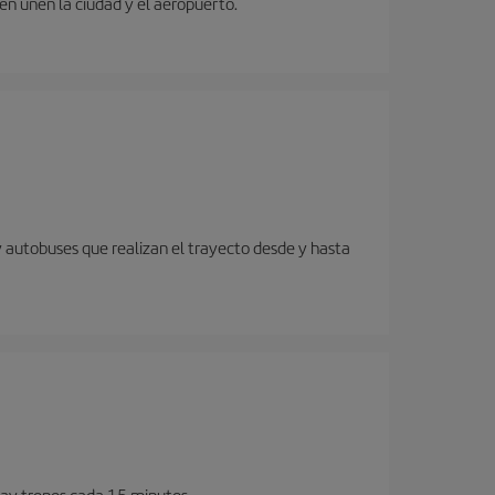
ren unen la ciudad y el aeropuerto.
y autobuses que realizan el trayecto desde y hasta
Hay trenes cada 15 minutos.