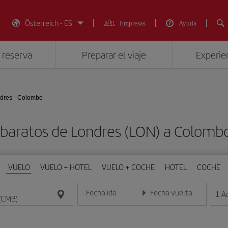
Österreich - ES
Empresas
Ayuda
 reserva
Preparar el viaje
Experien
dres - Colombo
 baratos de Londres (LON) a Colomb
VUELO
VUELO + HOTEL
VUELO + COCHE
HOTEL
COCHE
Fecha ida
Fecha vuelta
1
A
Introduce la fecha en formato día/mes/año
Introduce la fecha en format