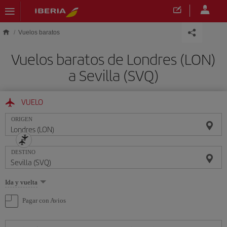
Saltar al contenido principal
Vuelos baratos
Vuelos baratos de Londres (LON)
a Sevilla (SVQ)
VUELO
ORIGEN
DESTINO
Seleccione
Ida y vuelta
una
opción
Pagar con Avios