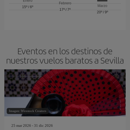
Enero
Febrero
Marzo
15º
/
6º
17º
/
7º
20º
/
9º
Eventos en los destinos de
nuestros vuelos baratos a Sevilla
Imagen: Wirestock Creators
25 mar 2026 - 31 dic 2026