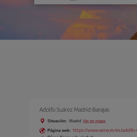
una
opción
Adolfo Suárez Madrid-Barajas
Situación:
Madrid
Ver en mapa
https://www.aena.es/es/adolfo-
Página web: