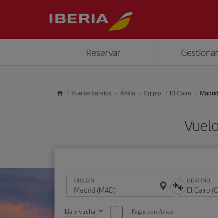
Saltar al contenido principal
Reservar
Gestionar
Vuelos baratos
África
Egipto
El Cairo
Madrid
Vuelo
ORIGEN
DESTINO
Seleccione
Pagar con Avios
Ida y vuelta