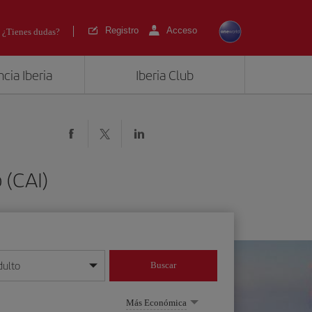
Registro
Acceso
¿Tienes dudas?
cia Iberia
Iberia Club
 (CAI)
dulto
Buscar
o día/mes/año
Más Económica