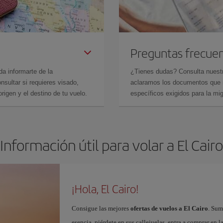
Preguntas frecue
da informarte de la
¿Tienes dudas? Consulta nues
sultar si requieres visado,
aclaramos los documentos que ne
rigen y el destino de tu vuelo.
específicos exigidos para la mi
Información útil para volar a El Cairo
¡Hola, El Cairo!
Consigue las mejores
ofertas de vuelos a El Cairo
. Sum
esencia, piérdete en sus callejuelas, entra a comprar en l