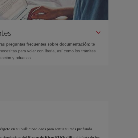
ntes
tras
preguntas frecuentes sobre documentación
: te
cesitas para volar con Iberia, así como los trámites
gración y aduanas.
érgete en su bullicioso caos para sentir su más profunda
as tiendecitas del
Bazar de Khan El Khalili
y disfruta de los