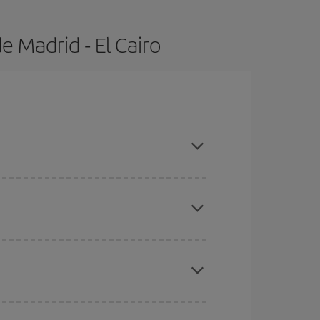
 Madrid - El Cairo
ras con antelación y puedes ser flexible con las
ratos
. Dinos desde dónde vuelas, a dónde
ra días cercanos
, tanto de ida como de vuelta,
gunos
horarios
puede que te hagan ahorrar aún
eral las Navidades, la Semana Santa y los