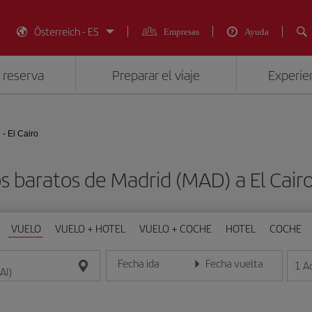
Österreich - ES
Empresas
Ayuda
 reserva
Preparar el viaje
Experien
 - El Cairo
s baratos de Madrid (MAD) a El Cairo
VUELO
VUELO + HOTEL
VUELO + COCHE
HOTEL
COCHE
Fecha ida
Fecha vuelta
1
A
Introduce la fecha en formato día/mes/año
Introduce la fecha en format