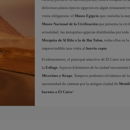
deliciosos platos típicos egipcios en algún restaurante t
visita obligatoria: el
Museo Egipcio
que custodia la may
Museo Nacional de la Civilización
que presenta la civi
actualidad; las mezquitas egipcias distribuidas por toda
Mezquita de Al Rifa o la de Ibn Tulun
, todas ellas en 
imprescindible una visita al
barrio copto
.
Evidentemente, el principal atractivo de El Cairo son la
la
Esfinge
. A pocos kilómetros de la ciudad encontrarás
Micerinos y Keops
. Tampoco podemos olvidarnos de l
oportunidad de caminar por la antigua ciudad de
Memfi
baratos a El Cairo
!