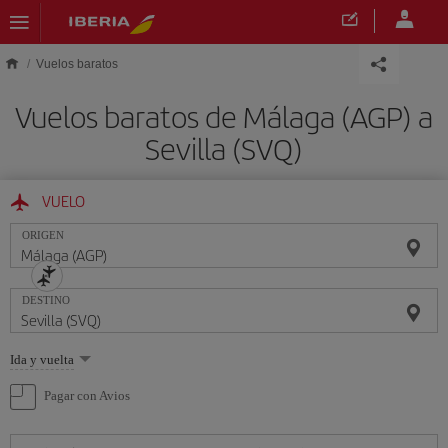
Saltar al contenido principal
Vuelos baratos
Vuelos baratos de Málaga (AGP) a
Sevilla (SVQ)
VUELO
ORIGEN
DESTINO
Seleccione
Ida y vuelta
una
opción
Pagar con Avios