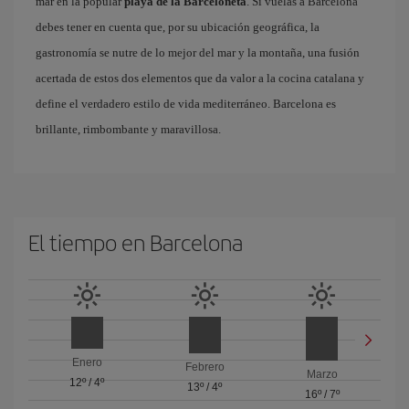
mar en la popular
playa de la Barceloneta
. Si vuelas a Barcelona
debes tener en cuenta que, por su ubicación geográfica, la
gastronomía se nutre de lo mejor del mar y la montaña, una fusión
acertada de estos dos elementos que da valor a la cocina catalana y
define el verdadero estilo de vida mediterráneo. Barcelona es
brillante, rimbombante y maravillosa.
El tiempo en Barcelona
Enero
Febrero
Marzo
12º
/
4º
13º
/
4º
16º
/
7º