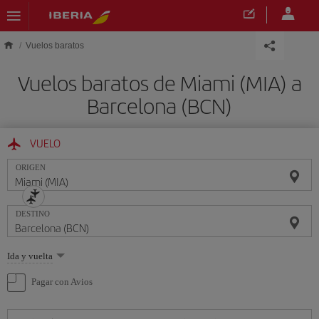
Saltar al contenido principal
Vuelos baratos
Vuelos baratos de Miami (MIA) a
Barcelona (BCN)
VUELO
ORIGEN
DESTINO
Seleccione
Ida y vuelta
una
opción
Pagar con Avios