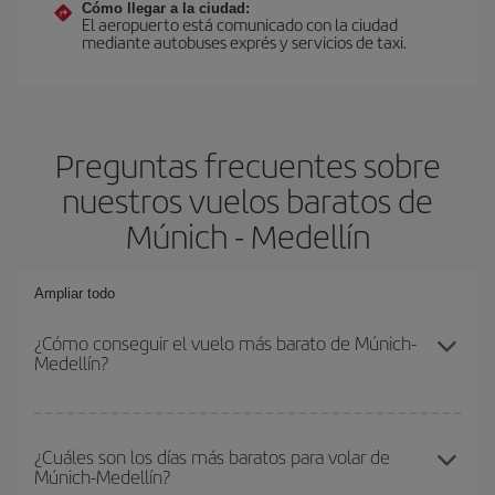
Cómo llegar a la ciudad:
El aeropuerto está comunicado con la ciudad
mediante autobuses exprés y servicios de taxi.
Preguntas frecuentes sobre
nuestros vuelos baratos de
Múnich - Medellín
Ampliar todo
¿Cómo conseguir el vuelo más barato de Múnich-
Medellín?
Podrás ahorrar en tu billete de avión de Múnich-Medellín-dest y
conseguir el vuelo más barato si evitas temporadas altas,
¿Cuáles son los días más baratos para volar de
Múnich-Medellín?
compras con antelación y puedes ser flexible con las fechas y