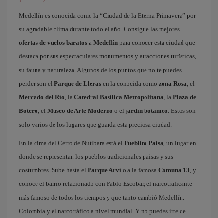
Medellín es conocida como la “Ciudad de la Eterna Primavera” por
su agradable clima durante todo el año. Consigue las mejores
ofertas de vuelos baratos a Medellín
para conocer esta ciudad que
destaca por sus espectaculares monumentos y atracciones turísticas,
su fauna y naturaleza. Algunos de los puntos que no te puedes
perder son el
Parque de Lleras
en la conocida como
zona Rosa
, el
Mercado del Río
, la
Catedral Basílica Metropolitana
, la
Plaza de
Botero
, el
Museo de Arte Moderno
o el
jardín botánico
. Estos son
solo varios de los lugares que guarda esta preciosa ciudad.
En la cima del Cerro de Nutibara está el
Pueblito Paisa
, un lugar en
donde se representan los pueblos tradicionales paisas y sus
costumbres. Sube hasta el
Parque Arví
o a la famosa
Comuna 13
, y
conoce el barrio relacionado con Pablo Escobar, el narcotraficante
más famoso de todos los tiempos y que tanto cambió Medellín,
Colombia y el narcotráfico a nivel mundial. Y no puedes irte de