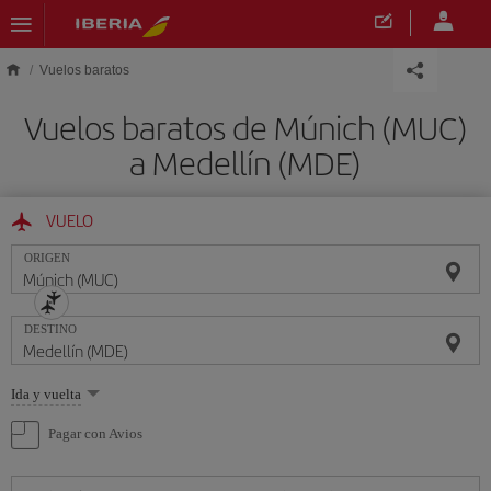
Saltar al contenido principal
Vuelos baratos
Vuelos baratos de Múnich (MUC)
a Medellín (MDE)
VUELO
ORIGEN
DESTINO
Seleccione
Ida y vuelta
una
opción
Pagar con Avios