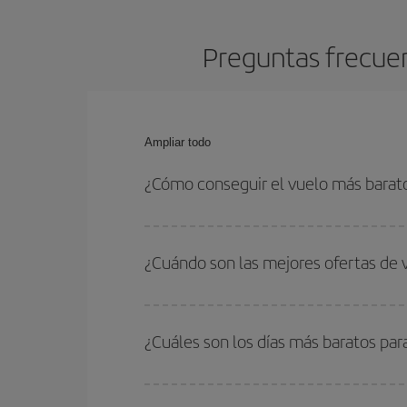
Preguntas frecuen
Ampliar todo
¿Cómo conseguir el vuelo más barat
Podrás ahorrar en tu billete de avión de Niza-Bar
fechas y horarios de ida y vuelta.
¿Cuándo son las mejores ofertas de 
Puedes conseguir los vuelos más baratos viajan
periodos de vacaciones escolares son temporada
¿Cuáles son los días más baratos par
precios encontrarás.
Para saber qué días te saldrá más económico vol