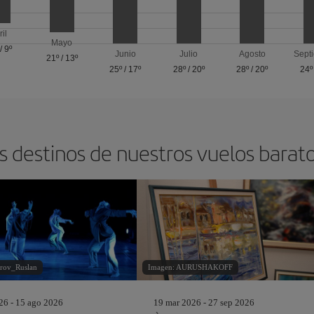
ril
Mayo
/
9º
Junio
Julio
Agosto
Sept
21º
/
13º
25º
/
17º
28º
/
20º
28º
/
20º
24º
s destinos de nuestros vuelos barat
orov_Ruslan
Imagen: AURUSHAKOFF
26 - 15 ago 2026
19 mar 2026 - 27 sep 2026