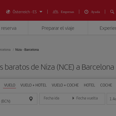
Österreich - ES
Empresas
Ayuda
 reserva
Preparar el viaje
Experien
rcelona
Niza - Barcelona
s baratos de Niza (NCE) a Barcelona
VUELO
VUELO + HOTEL
VUELO + COCHE
HOTEL
COCHE
Fecha ida
Fecha vuelta
1
A
Introduce la fecha en formato día/mes/año
Introduce la fecha en format