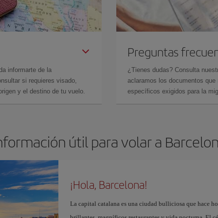
Preguntas frecue
da informarte de la
¿Tienes dudas? Consulta nues
sultar si requieres visado,
aclaramos los documentos que ne
rigen y el destino de tu vuelo.
específicos exigidos para la mi
nformación útil para volar a Barcelo
¡Hola, Barcelona!
La capital catalana es una ciudad bulliciosa que hace h
brillantes, magníficos restaurantes y vida nocturna. El c