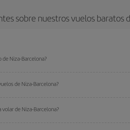
tes sobre nuestros vuelos baratos d
o de Niza-Barcelona?
celona-dest y conseguir el vuelo más barato si evitas temporadas altas, compr
vuelos de Niza-Barcelona?
do
fuera de las temporadas altas
. Aunque depende de tu destino, por lo gen
 alta. Además, sobre todo si estás pensando en una escapada de fin de sem
a volar de Niza-Barcelona?
ar, solo tienes que empezar una consulta en nuestro
buscador de vuelos ba