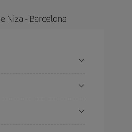
e Niza - Barcelona
as con antelación y puedes ser flexible con las
eral las Navidades, la Semana Santa y los
ana,
cuanto antes
compres tu vuelo, mejores
ratos
. Dinos desde dónde vuelas, a dónde