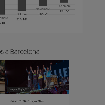
Diciembre
Noviembre
13º
/
5º
Octubre
16º
/
9º
iembre
21º
/
14º
/
18º
os a Barcelona
Imagen: Raph_PH
04 abr 2026 - 15 ago 2026