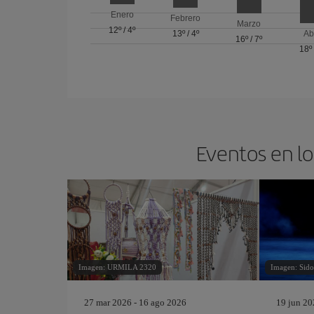
Enero
Febrero
Marzo
12º
/
4º
13º
/
4º
Ab
16º
/
7º
18º
Eventos en lo
Imagen: URMILA 2320
Imagen: Sid
27 mar 2026 - 16 ago 2026
19 jun 20