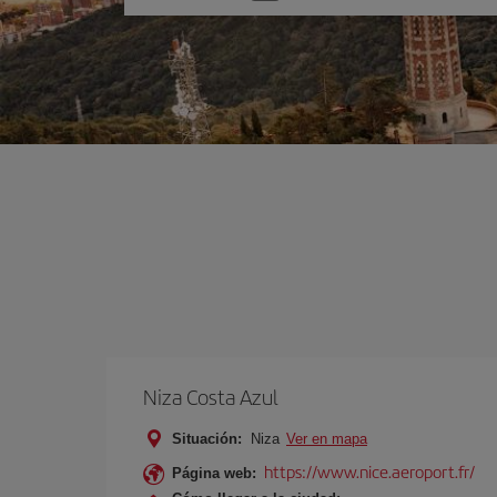
una
opción
Niza Costa Azul
Situación:
Niza
Ver en mapa
https://www.nice.aeroport.fr/
Página web: