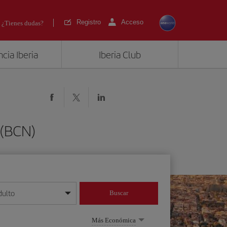
Registro
Acceso
¿Tienes dudas?
cia Iberia
Iberia Club
 (BCN)
dulto
Buscar
o día/mes/año
Más Económica