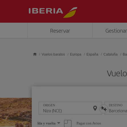
Saltar al contenido principal
Reservar
Gestionar
Vuelos baratos
Europa
España
Cataluña
Ba
Vuelo
ORIGEN
DESTINO
Seleccione
Pagar con Avios
Ida y vuelta