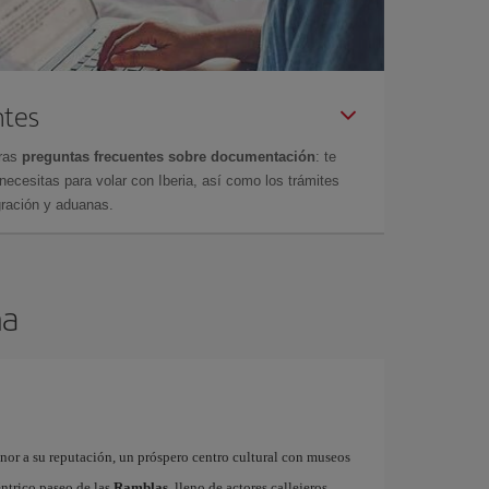
ntes
tras
preguntas frecuentes sobre documentación
: te
cesitas para volar con Iberia, así como los trámites
gración y aduanas.
na
onor a su reputación, un próspero centro cultural con museos
éntrico paseo de las
Ramblas
, lleno de actores callejeros,