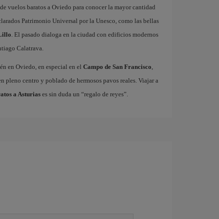
s de vuelos baratos a Oviedo para conocer la mayor cantidad
arados Patrimonio Universal por la Unesco, como las bellas
illo
. El pasado dialoga en la ciudad con edificios modernos
tiago Calatrava.
ién en Oviedo, en especial en el
Campo de San Francisco
,
n pleno centro y poblado de hermosos pavos reales. Viajar a
atos a Asturias
es sin duda un “regalo de reyes”.