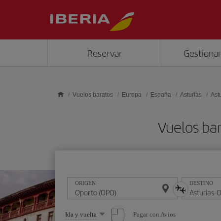
Saltar al contenido principal
Reservar
Gestionar
Vuelos baratos
Europa
España
Asturias
Ast
Vuelos ba
ORIGEN
DESTINO
Seleccione
Pagar con Avios
Ida y vuelta