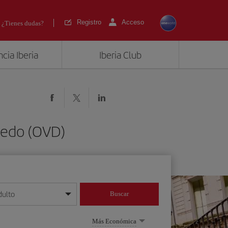
Registro
Acceso
¿Tienes dudas?
cia Iberia
Iberia Club
iedo (OVD)
dulto
Buscar
o día/mes/año
Más Económica