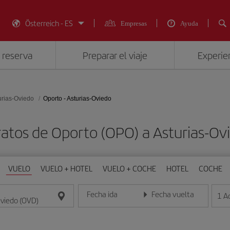
Österreich - ES
Empresas
Ayuda
 reserva
Preparar el viaje
Experien
urias-Oviedo
Oporto - Asturias-Oviedo
ratos de Oporto (OPO) a Asturias-Ov
VUELO
VUELO + HOTEL
VUELO + COCHE
HOTEL
COCHE
Fecha ida
Fecha vuelta
1
A
Introduce la fecha en formato día/mes/año
Introduce la fecha en format