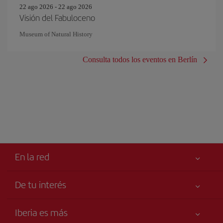
22 ago 2026 - 22 ago 2026
Visión del Fabuloceno
Museum of Natural History
Consulta todos los eventos en Berlín
En la red
De tu interés
Tu seguridad es lo primero
Iberia es más
Accesibilidad