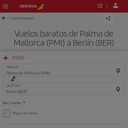
Saltar al contenido principal
Vuelos baratos
Vuelos baratos de Palma de
Mallorca (PMI) a Berlín (BER)
VUELO
ORIGEN
DESTINO
Seleccione
Ida y vuelta
una
opción
Pagar con Avios