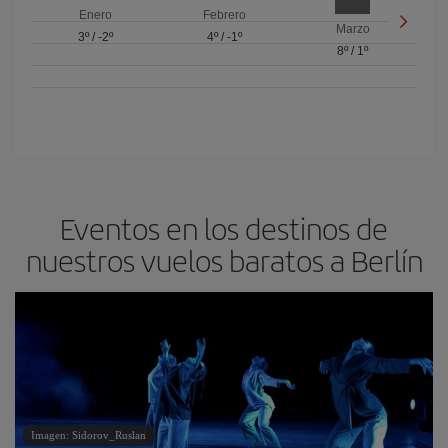
Enero
Febrero
Marzo
3º
/
-2º
4º
/
-1º
8º
/
1º
Eventos en los destinos de
nuestros vuelos baratos a Berlín
Imagen: Sidorov_Ruslan