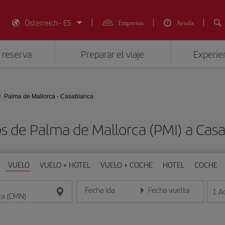
Österreich - ES
Empresas
Ayuda
 reserva
Preparar el viaje
Experien
Palma de Mallorca - Casablanca
os de Palma de Mallorca (PMI) a Cas
VUELO
VUELO + HOTEL
VUELO + COCHE
HOTEL
COCHE
Fecha ida
Fecha vuelta
1
A
Introduce la fecha en formato día/mes/año
Introduce la fecha en format