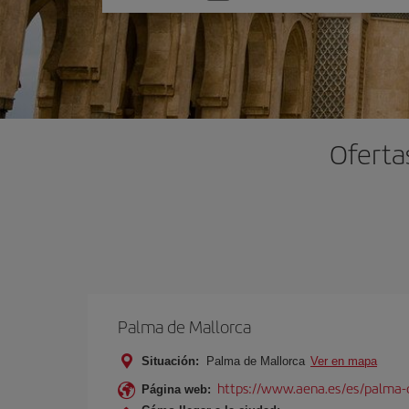
una
opción
Oferta
Palma de Mallorca
Situación:
Palma de Mallorca
Ver en mapa
https://www.aena.es/es/palma-
Página web: