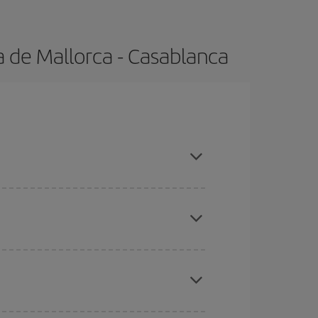
 de Mallorca - Casablanca
adas altas, compras con antelación y puedes ser
ratos
. Dinos desde dónde vuelas, a dónde
ra días cercanos
, tanto de ida como de vuelta,
gunos
horarios
puede que te hagan ahorrar aún