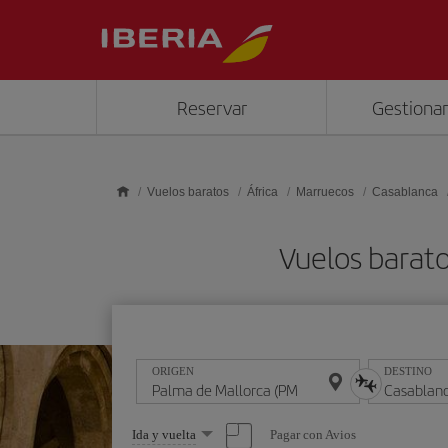
Saltar al contenido principal
Reservar
Gestionar
Vuelos baratos
África
Marruecos
Casablanca
Vuelos barat
ORIGEN
DESTINO
Seleccione
Pagar con Avios
Ida y vuelta