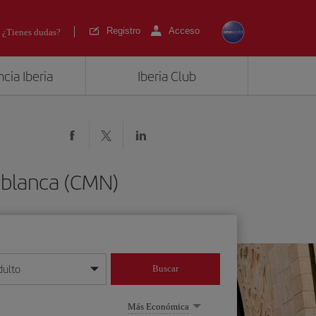
Registro
Acceso
¿Tienes dudas?
cia Iberia
Iberia Club
ablanca (CMN)
dulto
Buscar
o día/mes/año
Más Económica