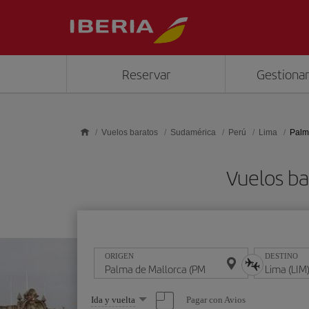
Saltar al contenido principal
Reservar
Gestionar
Vuelos baratos
Sudamérica
Perú
Lima
Palm
Vuelos ba
ORIGEN
DESTINO
Seleccione
Pagar con Avios
Ida y vuelta