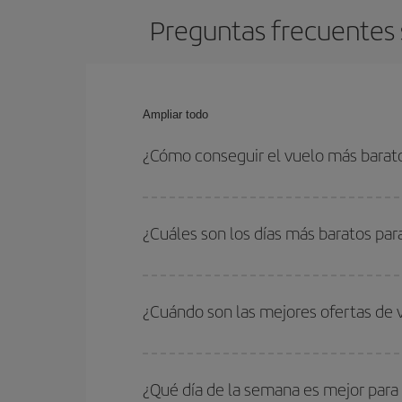
Preguntas frecuentes 
Ampliar todo
¿Cómo conseguir el vuelo más barat
Podrás ahorrar en tu billete de avión de Palma de
con las fechas y horarios de ida y vuelta.
¿Cuáles son los días más baratos pa
Para saber qué días te saldrá más económico vol
quieres ir y en qué fechas habías pensado viajar
¿Cuándo son las mejores ofertas de 
para que puedas encontrar la mejor oferta. Ademá
más en el precio de tu billete.
Puedes conseguir los vuelos más baratos viajan
periodos de vacaciones escolares son temporada
¿Qué día de la semana es mejor para
precios encontrarás.