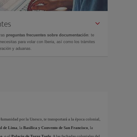
ntes
tras
preguntas frecuentes sobre documentación
: te
cesitas para volar con Iberia, así como los trámites
gración y aduanas.
Humanidad por la Unesco, te transportará a la época colonial,
al de Lima
, la
Basílica y Convento de San Francisco
, la
go
, o el
Palacio de Torre Tagle
. A las fachadas coloniales del