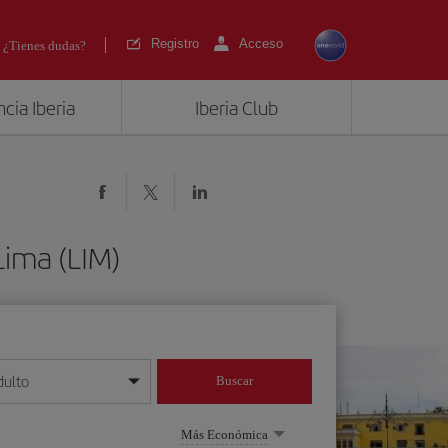
Registro
Acceso
¿Tienes dudas?
cia Iberia
Iberia Club
Lima (LIM)
dulto
Buscar
o día/mes/año
Más Económica