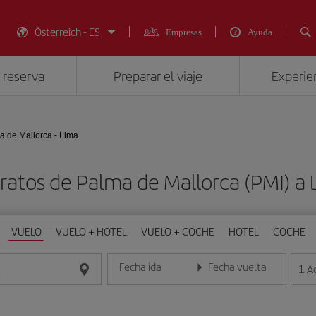
Österreich - ES
Empresas
Ayuda
 reserva
Preparar el viaje
Experien
a de Mallorca - Lima
ratos de Palma de Mallorca (PMI) a 
VUELO
VUELO + HOTEL
VUELO + COCHE
HOTEL
COCHE
Fecha ida
Fecha vuelta
1
A
Introduce la fecha en formato día/mes/año
Introduce la fecha en format