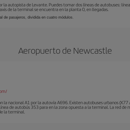
r la autopista de Levante. Puedes tomar dos líneas de autobuses: línea
taxis de la terminal se encuentra en la planta 0, en llegadas.
al de pasajeros, dividida en cuatro módulos.
Aeropuerto de Newcastle
com/
on la nacional A1 por la autovía A696. Existen autobuses urbanos (X77
a línea de autobús 353 para en la zona opuesta a la terminal. La red 
de la terminal.