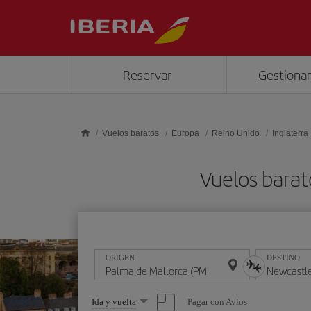
Saltar al contenido principal
Reservar
Gestionar
Vuelos baratos
Europa
Reino Unido
Inglaterra
Vuelos barat
ORIGEN
DESTINO
Seleccione
Pagar con Avios
Ida y vuelta