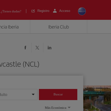
Registro
Acceso
¿Tienes dudas?
cia Iberia
Iberia Club
wcastle (NCL)
dulto
Buscar
o día/mes/año
Más Económica