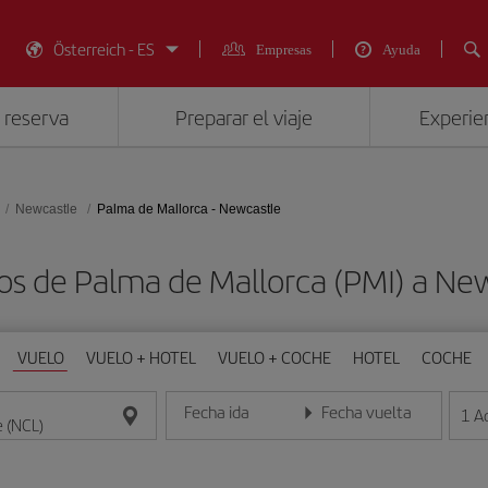
Österreich - ES
Empresas
Ayuda
 reserva
Preparar el viaje
Experien
Newcastle
Palma de Mallorca - Newcastle
os de Palma de Mallorca (PMI) a Ne
VUELO
VUELO + HOTEL
VUELO + COCHE
HOTEL
COCHE
Fecha ida
Fecha vuelta
1
A
Introduce la fecha en formato día/mes/año
Introduce la fecha en format