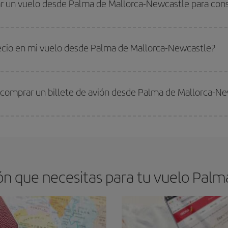
r un vuelo desde Palma de Mallorca-Newcastle para cons
s encontrarás. Los precios dependen de las plazas que queden libres en el vu
 comprar con antelación es
fundamental
para conseguir
vuelos baratos a Pa
recio en mi vuelo desde Palma de Mallorca-Newcastle?
arte el mejor precio según tus necesidades de viaje. La tarifa básica, te asegu
 comprar un billete de avión desde Palma de Mallorca-Ne
os baratos. Las claves para encontrar los mejores precios son
anticiparte y 
drán. Además, si buscas los vuelos con las fechas y los horarios del viaje un
n que necesitas para tu vuelo Palm