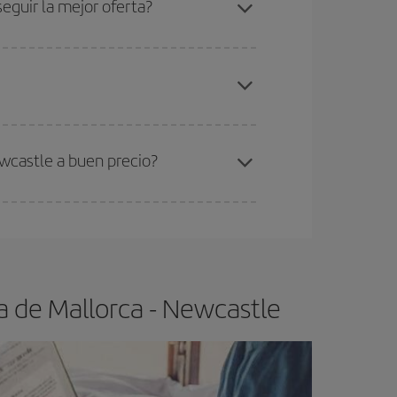
eguir la mejor oferta?
elo y de que las tarifas más baratas (turista)
lma de Mallorca-Newcastle-dest
.
ra el vuelo más barato.
wcastle a buen precio?
ser flexible.
Lo normal es que
cuanto antes
 poco abiertos, podrás
elegir el precio más
a de Mallorca - Newcastle