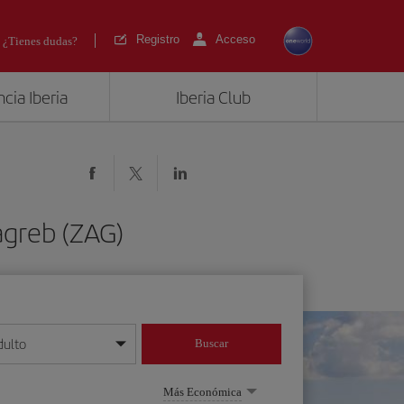
Registro
Acceso
¿Tienes dudas?
cia Iberia
Iberia Club
agreb (ZAG)
dulto
Buscar
o día/mes/año
Más Económica