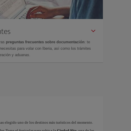
ntes
tras
preguntas frecuentes sobre documentación
: te
cesitas para volar con Iberia, así como los trámites
gración y aduanas.
as elegido uno de los destinos más turísticos del momento.
r. Toma el funicular para subir a la
Ciudad Alta
, una de las