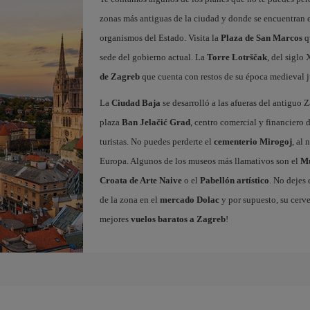
zonas más antiguas de la ciudad y donde se encuentran 
organismos del Estado. Visita la
Plaza de San Marcos
q
sede del gobierno actual. La
Torre Lotrščak
, del siglo
de Zagreb
que cuenta con restos de su época medieval 
La
Ciudad Baja
se desarrolló a las afueras del antiguo Z
plaza
Ban Jelačić Grad
, centro comercial y financiero 
turistas. No puedes perderte el
cementerio Mirogoj
, al
Europa. Algunos de los museos más llamativos son el
Mu
Croata de Arte Naive
o el
Pabellón artístico
. No dejes
de la zona en el
mercado Dolac
y por supuesto, su cerve
mejores
vuelos baratos a Zagreb
!