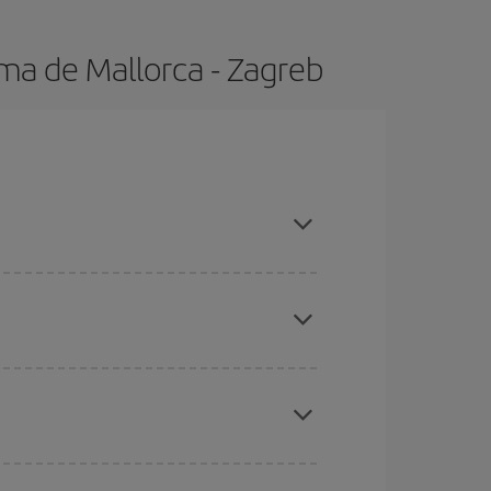
ma de Mallorca - Zagreb
altas, compras con antelación y puedes ser
ratos
. Dinos desde dónde vuelas, a dónde
ra días cercanos
, tanto de ida como de vuelta,
gunos
horarios
puede que te hagan ahorrar aún
eral las Navidades, la Semana Santa y los