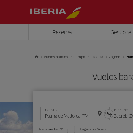
Saltar al contenido principal
Reservar
Gestionar
Vuelos baratos
Europa
Croacia
Zagreb
Palm
Vuelos bar
ORIGEN
DESTINO
Seleccione
Pagar con Avios
Ida y vuelta