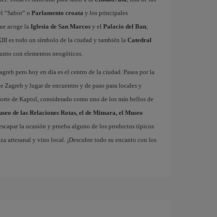
el “Sabor” o
Parlamento croata
y los principales
ue acoge la
Iglesia de San Marcos
y el
Palacio del Ban
,
 XIII es todo un símbolo de la ciudad y también la
Catedral
junto con elementos neogóticos.
agreb pero hoy en día es el centro de la ciudad. Pasea por la
de Zagreb y lugar de encuentro y de paso para locales y
 norte de Kaptol, considerado como uno de los más bellos de
seo de las Relaciones Rotas, el de Mimara, el Museo
 escapar la ocasión y prueba alguno de los productos típicos
za artesanal y vino local. ¡Descubre todo su encanto con los