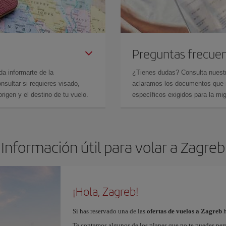
Preguntas frecue
da informarte de la
¿Tienes dudas? Consulta nues
sultar si requieres visado,
aclaramos los documentos que ne
rigen y el destino de tu vuelo.
específicos exigidos para la mi
Información útil para volar a Zagreb
¡Hola, Zagreb!
Si has reservado una de las
ofertas de vuelos a Zagreb
h
Te contamos algunos de los planes que no te puedes perde