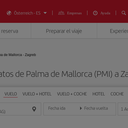
Österreich - ES
Empresas
Ayuda
 reserva
Preparar el viaje
Experien
a de Mallorca - Zagreb
atos de Palma de Mallorca (PMI) a Z
VUELO
VUELO + HOTEL
VUELO + COCHE
HOTEL
COCHE
Fecha ida
Fecha vuelta
1
A
Introduce la fecha en formato día/mes/año
Introduce la fecha en format