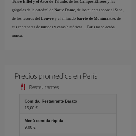
Torre Eiffel y el Arco de Triunfo
, de los
Campos Elíseos
y las
gárgolas de la catedral de
Notre Dame
, de los puentes sobre el Sena,
de los tesoros del
Louvre
y el animado
barrio de Montmartre
, de
sus centenares de museos y casas históricas… París no se acaba
nunca.
Precios promedios en París
Restaurantes
Comida, Restaurante Barato
15,00
Menú comida rápida
9,00