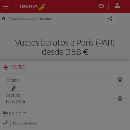
Saltar al contenido principal
Vuelos baratos
Europa
Vuelos baratos a París (PAR)
desde 358
VUELO
Origen
DESTINO
Seleccione
Ida y vuelta
una
opción
Pagar con Avios