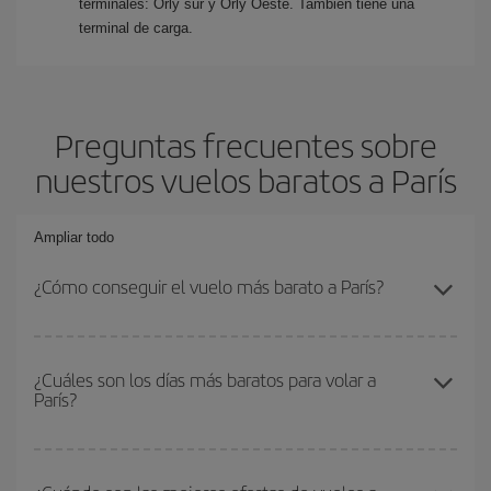
terminales: Orly sur y Orly Oeste. También tiene una
terminal de carga.
Preguntas frecuentes sobre
nuestros vuelos baratos a París
Ampliar todo
¿Cómo conseguir el vuelo más barato a París?
Podrás ahorrar en tu billete de avión y conseguir el vuelo más
barato si evitas temporadas altas, compras con antelación y
¿Cuáles son los días más baratos para volar a
París?
puedes ser flexible con las fechas y horarios de ida y vuelta.
Además, si no tienes decidido un destino concreto para tu viaje,
mira nuestras ofertas y déjate inspirar: seguro que encuentras el
Para saber qué días te saldrá más económico volar, solo tienes
vuelo más barato.
que empezar una consulta en nuestro
buscador de vuelos