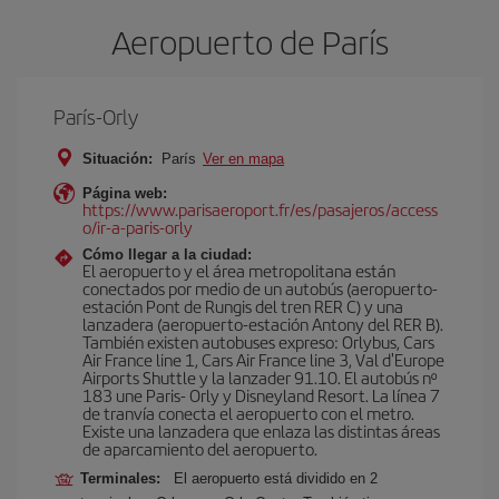
Aeropuerto de París
París-Orly
Situación:
París
Ver en mapa
Página web:
https://www.parisaeroport.fr/es/pasajeros/access
o/ir-a-paris-orly
Cómo llegar a la ciudad:
El aeropuerto y el área metropolitana están
conectados por medio de un autobús (aeropuerto-
estación Pont de Rungis del tren RER C) y una
lanzadera (aeropuerto-estación Antony del RER B).
También existen autobuses expreso: Orlybus, Cars
Air France line 1, Cars Air France line 3, Val d'Europe
Airports Shuttle y la lanzader 91.10. El autobús nº
183 une Paris- Orly y Disneyland Resort. La línea 7
de tranvía conecta el aeropuerto con el metro.
Existe una lanzadera que enlaza las distintas áreas
de aparcamiento del aeropuerto.
Terminales:
El aeropuerto está dividido en 2