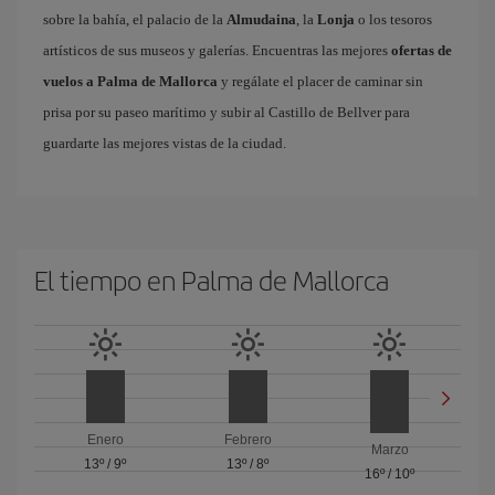
sobre la bahía, el palacio de la
Almudaina
, la
Lonja
o los tesoros
artísticos de sus museos y galerías. Encuentras las mejores
ofertas de
vuelos a Palma de Mallorca
y regálate el placer de caminar sin
prisa por su paseo marítimo y subir al Castillo de Bellver para
guardarte las mejores vistas de la ciudad.
El tiempo en Palma de Mallorca
Enero
Febrero
Marzo
13º
/
9º
13º
/
8º
16º
/
10º