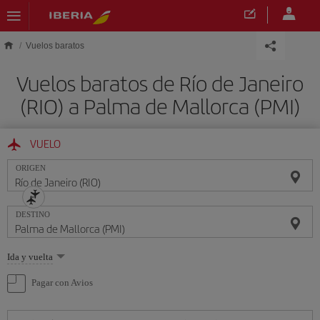
Saltar al contenido principal
Vuelos baratos
Vuelos baratos de Río de Janeiro
(RIO) a Palma de Mallorca (PMI)
VUELO
ORIGEN
DESTINO
Seleccione
Ida y vuelta
una
opción
Pagar con Avios