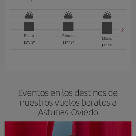
Enero
Febrero
Marzo
11º
/
3º
11º
/
3º
14º
/
4º
Eventos en los destinos de
nuestros vuelos baratos a
Asturias-Oviedo