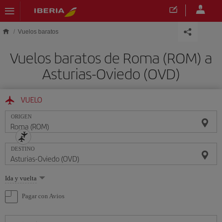
Saltar al contenido principal
Vuelos baratos
Vuelos baratos de Roma (ROM) a
Asturias-Oviedo (OVD)
VUELO
ORIGEN
DESTINO
Seleccione
Ida y vuelta
una
opción
Pagar con Avios