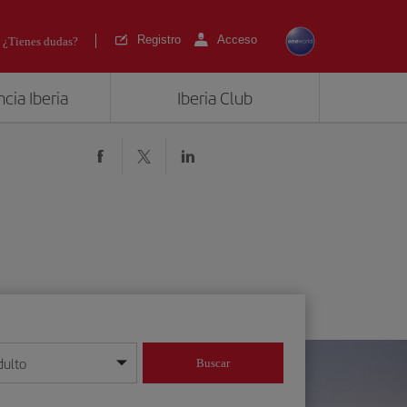
Registro
Acceso
¿Tienes dudas?
cia Iberia
Iberia Club
dulto
Buscar
o día/mes/año