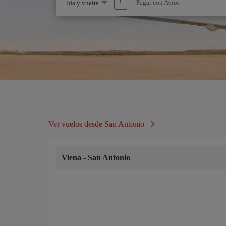
Seleccione
Pagar con Avios
Ida y vuelta
una
opción
Ver vuelos desde San Antonio
Viena
-
San Antonio