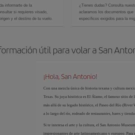
da informarte de la
¿Tienes dudas? Consulta nues
sultar si requieres visado,
aclaramos los documentos que ne
rigen y el destino de tu vuelo.
específicos exigidos para la mi
formación útil para volar a San Anto
¡Hola, San Antonio!
Con una mezcla única de historia texana y cultura mexic
Texas. Su joya histórica es El Álamo, el famoso sitio de
más allá de su legado histórico, el Paseo del Río (River
a lo largo del río, rodeado de restaurantes, bares y tienda
Si te interesa el arte y la cultura, el San Antonio Mus
impresionantes de arte latinoamericano y europeo. Para 