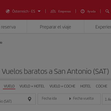
Österreich - ES
Empresas
Ayuda
 reserva
Preparar el viaje
Experien
io
Vuelos baratos a San Antonio (SAT)
VUELO
VUELO + HOTEL
VUELO + COCHE
HOTEL
COCHE
Fecha ida
Fecha vuelta
1
A
Introduce la fecha en formato día/mes/año
Introduce la fecha en format