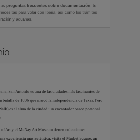
tras
preguntas frecuentes sobre documentación
: te
cesitas para volar con Iberia, así como los trámites
gración y aduanas.
nio
ana, San Antonio es una de las ciudades más fascinantes de
 la batalla de 1836 que marcó la independencia de Texas. Pero
 Walk) es el alma de la ciudad: un encantador paseo peatonal
s.
eum of Art y el McNay Art Museum tienen colecciones
una experiencia más auténtica, visita el Market Square, un