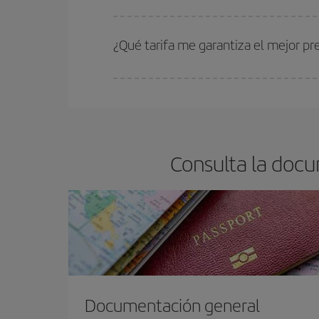
Cuanto antes reserves
tus vuelos, mejores precio
estén disponibles o se vayan agotando. Por eso,
¿Qué tarifa me garantiza el mejor pr
En Iberia, tenemos distintas tarifas para garantiz
Consulta la docu
Documentación general