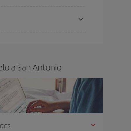
elo y de que las tarifas más baratas (turista)
n Antonio.
ra el vuelo más barato.
elo a San Antonio
ntes