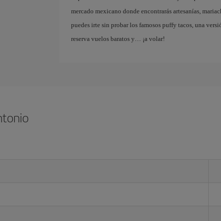
mercado mexicano donde encontrarás artesanías, mariac
puedes irte sin probar los famosos puffy tacos, una versi
reserva vuelos baratos y… ¡a volar!
ntonio