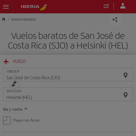
Saltar al contenido principal
Vuelos baratos
Vuelos baratos de San José de
Costa Rica (SJO) a Helsinki (HEL)
VUELO
ORIGEN
DESTINO
Seleccione
Ida y vuelta
una
opción
Pagar con Avios