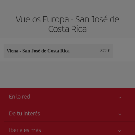
Vuelos Europa - San José de
Costa Rica
Viena
-
San José de Costa Rica
872
En la red
De tu interés
Tu seguridad es lo primero
Iberia es más
Accesibilidad