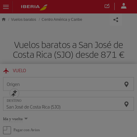
Saltar al contenido principal
Vuelos baratos
Centro América y Caribe
Vuelos baratos a San José de
Costa Rica (SJO) desde 871
VUELO
Origen
DESTINO
Seleccione
Ida y vuelta
una
opción
Pagar con Avios