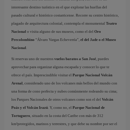
interesante destino turístico en el que explorar las huellas del
pasado cultural e histórico costarricense. Recorre su centro histórico,
plagado de arquitectura colonial, contempla el monumental
Teatro
Nacional
o visita alguno de sus museos, como el del
Oro
Precolombino
“Álvaro Vargas Echeverría”,
el del Jade o el Museo
Nacional
.
Si reservas uno de nuestros
vuelos baratos a San José
, puedes
aprovechar para organizar alguna escapada y conocer lo que te
ofrece el país. Imprescindible visitar el
Parque Nacional Volcán
Arenal
, considerado uno de los volcanes más bellos del mundo con
una forma de cono perfecta y nubes comúnmente rodeando su cima;
los Parques Nacionales de otros volcanes como son el del
Volcán
Poás y el Volcán Irazú
. Y, como no, el
Parque Nacional de
Tortuguero
, situado en la costa del Caribe con más de 312
km²protegidos, marinos y terrestres, y que debe su nombre por ser el