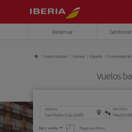
Saltar al contenido principal
Reservar
Gestionar
Vuelos baratos
Europa
España
Comunidad de
Vuelos ba
ORIGEN
DESTINO
Seleccione
Pagar con Avios
Ida y vuelta