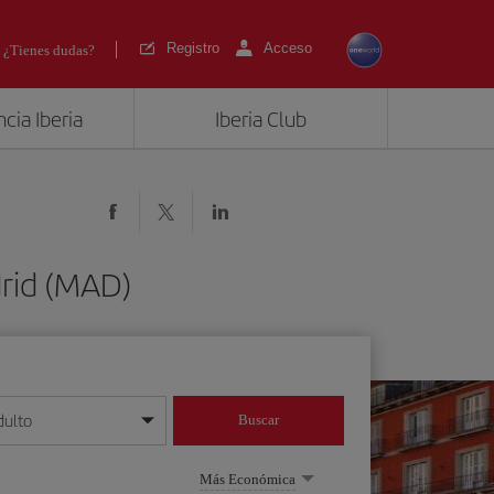
Registro
Acceso
¿Tienes dudas?
cia Iberia
Iberia Club
drid (MAD)
dulto
Buscar
o día/mes/año
Más Económica