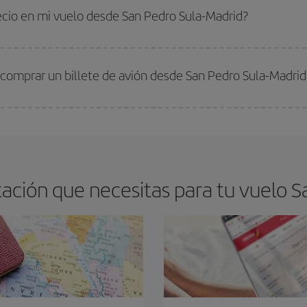
 comprar con antelación es
fundamental
para conseguir
vuelos baratos a S
recio en mi vuelo desde San Pedro Sula-Madrid?
arte el mejor precio según tus necesidades de viaje. La tarifa básica, te asegu
 comprar un billete de avión desde San Pedro Sula-Madrid
os baratos. Las claves para encontrar los mejores precios son
anticiparte y 
drán. Además, si buscas los vuelos con las fechas y los horarios del viaje un
ción que necesitas para tu vuelo S