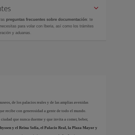
ntes
tras
preguntas frecuentes sobre documentación
: te
cesitas para volar con Iberia, así como los trámites
gración y aduanas.
museos, de los palacios reales y de las amplias avenidas
que recibe con generosidad a gente de todo el mundo.
a ciudad que nunca duerme y que invita a comer, beber,
hyssen y el Reina Sofía, el Palacio Real, la Plaza Mayor y