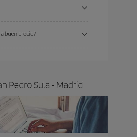
an Pedro Sula-Madrid-dest
.
ra el vuelo más barato.
 a buen precio?
ser flexible.
Lo normal es que
cuanto antes
 poco abiertos, podrás
elegir el precio más
an Pedro Sula - Madrid