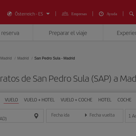
Österreich - ES
Empresas
Ayuda
 reserva
Preparar el viaje
Experien
 Madrid
Madrid
San Pedro Sula - Madrid
ratos de San Pedro Sula (SAP) a Ma
VUELO
VUELO + HOTEL
VUELO + COCHE
HOTEL
COCHE
Fecha ida
Fecha vuelta
1
A
Introduce la fecha en formato día/mes/año
Introduce la fecha en format