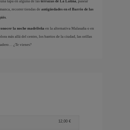
 una tapa en alguna de las
terrazas de La Latina
, pasear
amanca, recorrer tiendas de
antigüedades en el Barrio de las
piés
.
conocer la noche madrileña
en la alternativa Malasaña o en
 más allá del centro, los barrios de la ciudad, las orillas
tadero… ¿Te vienes?
12,00