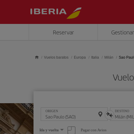
Saltar al contenido principal
Reservar
Gestionar
Vuelos baratos
Europa
Italia
Milán
Sao Paul
Vuelo
ORIGEN
DESTINO
Seleccione
Pagar con Avios
Ida y vuelta