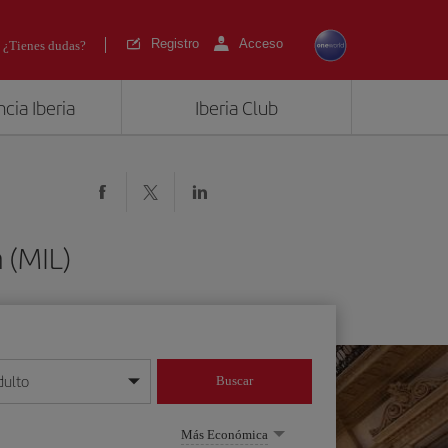
Registro
Acceso
¿Tienes dudas?
cia Iberia
Iberia Club
 (MIL)
dulto
Buscar
o día/mes/año
Más Económica