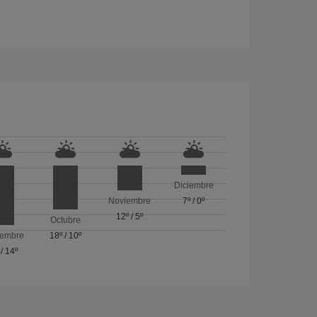
Diciembre
Noviembre
7º
/
0º
12º
/
5º
Octubre
iembre
18º
/
10º
/
14º