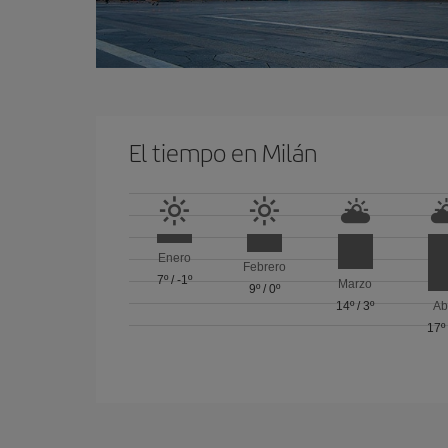
El tiempo en Milán
Enero
Febrero
7º
/
-1º
Marzo
9º
/
0º
14º
/
3º
Ab
17º