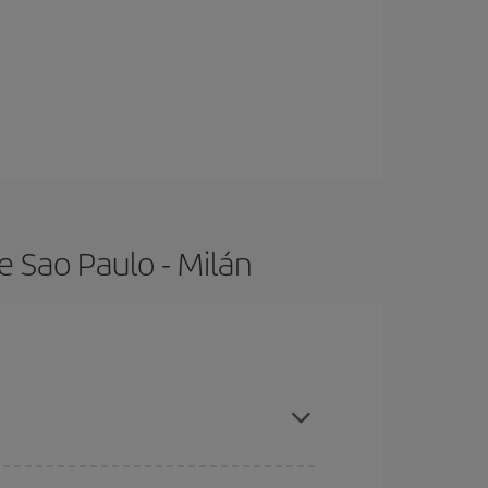
e Sao Paulo - Milán
ras con antelación y puedes ser flexible con las