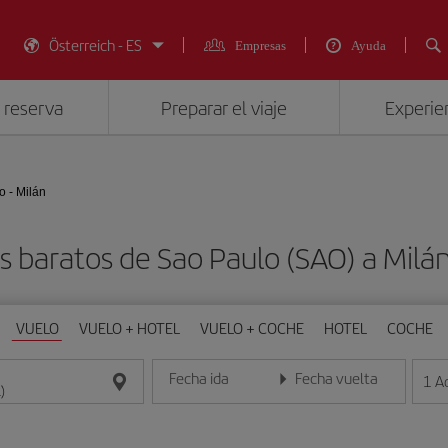
Österreich - ES
Empresas
Ayuda
 reserva
Preparar el viaje
Experien
o - Milán
s baratos de Sao Paulo (SAO) a Milán
VUELO
VUELO + HOTEL
VUELO + COCHE
HOTEL
COCHE
Fecha ida
Fecha vuelta
1
A
Introduce la fecha en formato día/mes/año
Introduce la fecha en format