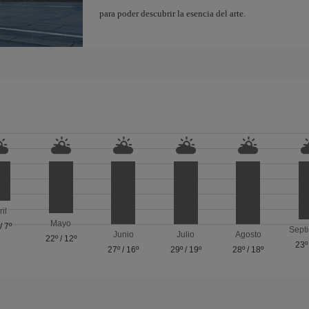
para poder descubrir la esencia del arte.
ril
Mayo
/
7º
Sept
Junio
Julio
Agosto
22º
/
12º
23º
27º
/
16º
29º
/
19º
28º
/
18º