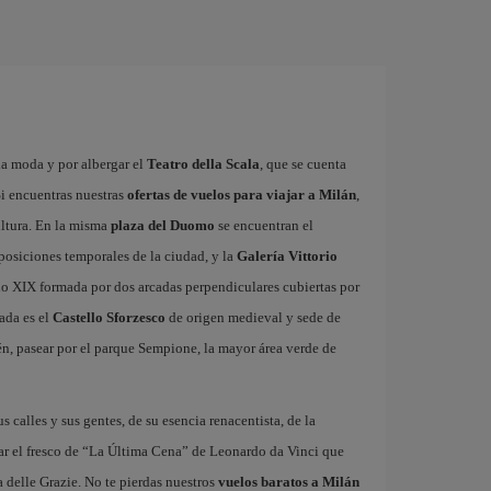
la moda y por albergar el
Teatro della Scala
, que se cuenta
i encuentras nuestras
ofertas de vuelos para viajar a Milán
,
ultura. En la misma
plaza del Duomo
se encuentran el
xposiciones temporales de la ciudad, y la
Galería Vittorio
glo XIX formada por dos arcadas perpendiculares cubiertas por
ada es el
Castello Sforzesco
de origen medieval y sede de
n, pasear por el parque Sempione, la mayor área verde de
us calles y sus gentes, de su esencia renacentista, de la
ar el fresco de “La Última Cena” de Leonardo da Vinci que
 delle Grazie. No te pierdas nuestros
vuelos baratos a Milán