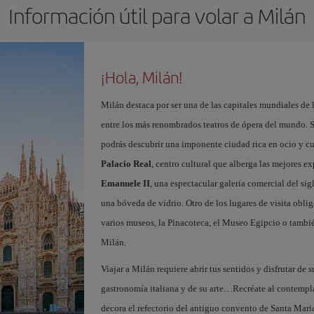
Información útil para volar a Milán
¡Hola, Milán!
Milán destaca por ser una de las capitales mundiales de 
entre los más renombrados teatros de ópera del mundo. S
podrás descubrir una imponente ciudad rica en ocio y c
Palacio Real
, centro cultural que alberga las mejores e
Emanuele II
, una espectacular galería comercial del si
una bóveda de vidrio. Otro de los lugares de visita oblig
varios museos, la Pinacoteca, el Museo Egipcio o tambié
Milán.
Viajar a Milán requiere abrir tus sentidos y disfrutar de s
gastronomía italiana y de su arte…Recréate al contempl
decora el refectorio del antiguo convento de Santa Maria