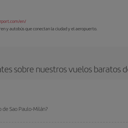
rport.com/en/
tren y autobús que conectan la ciudad y el aeropuerto.
es sobre nuestros vuelos baratos d
o de Sao Paulo-Milán?
o-Milán-dest y conseguir el vuelo más barato si evitas temporadas altas, comp