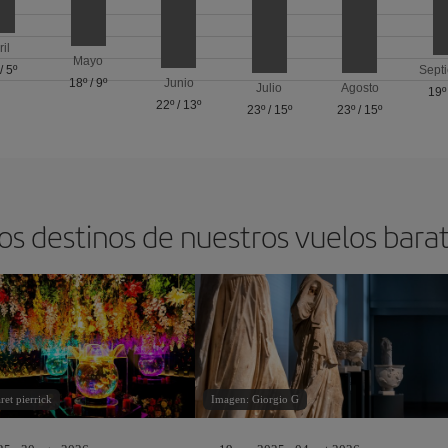
ril
Mayo
/
5º
Sept
18º
/
9º
Junio
Julio
Agosto
19º
22º
/
13º
23º
/
15º
23º
/
15º
os destinos de nuestros vuelos bara
et pierrick
Imagen: Giorgio G