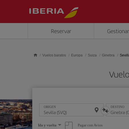
Saltar al contenido principal
Reservar
Gestionar
Vuelos baratos
Europa
Suiza
Ginebra
Sevil
Vuelo
ORIGEN
DESTINO
Seleccione
Pagar con Avios
Ida y vuelta