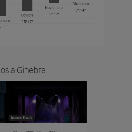
Diciembre
Noviembre
5º
/
-1º
9º
/
2º
Octubre
iembre
15º
/
7º
/
11º
tos a Ginebra
Imagen: Kozlik