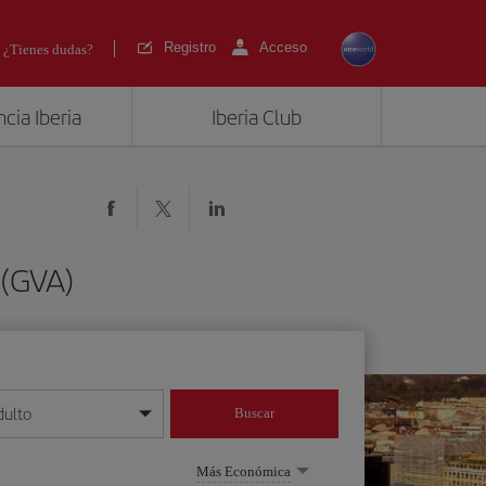
Registro
Acceso
¿Tienes dudas?
cia Iberia
Iberia Club
 (GVA)
dulto
Buscar
o día/mes/año
Más Económica