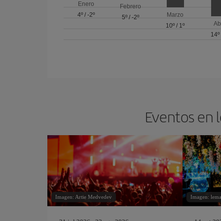
Enero
Febrero
4º
/
-2º
Marzo
5º
/
-2º
Ab
10º
/
1º
14º
Eventos en l
Imagen: Artie Medvedev
Imagen: lemar