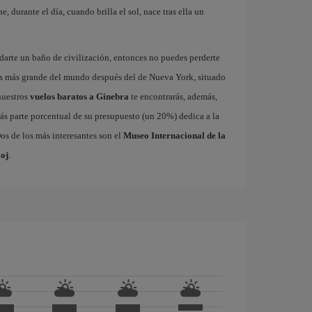
 durante el día, cuando brilla el sol, nace tras ella un
 darte un baño de civilización, entonces no puedes perderte
as más grande del mundo después del de Nueva York, situado
nuestros
vuelos baratos a Ginebra
te encontrarás, además,
ás parte porcentual de su presupuesto (un 20%) dedica a la
os de los más interesantes son el
Museo Internacional de la
oj
.