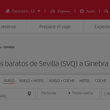
Österreich - ES
Empresas
Ayuda
 reserva
Preparar el viaje
Experien
la - Ginebra
s baratos de Sevilla (SVQ) a Ginebra
VUELO
VUELO + HOTEL
VUELO + COCHE
HOTEL
COCHE
Fecha ida
Fecha vuelta
1
A
Introduce la fecha en formato día/mes/año
Introduce la fecha en format