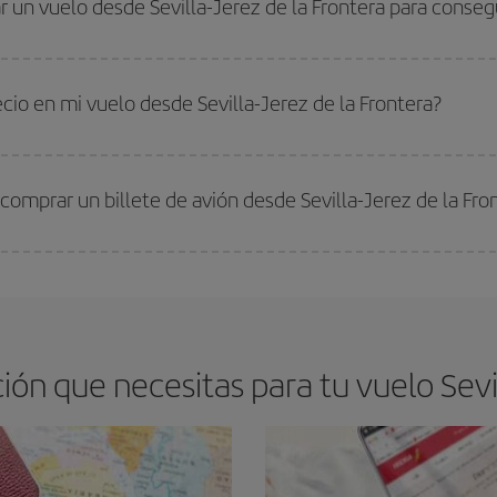
 un vuelo desde Sevilla-Jerez de la Frontera para consegu
s encontrarás. Los precios dependen de las plazas que queden libres en el vu
 comprar con antelación es
fundamental
para conseguir
vuelos baratos a Sev
cio en mi vuelo desde Sevilla-Jerez de la Frontera?
arte el mejor precio según tus necesidades de viaje. La tarifa básica, te asegu
comprar un billete de avión desde Sevilla-Jerez de la Fro
os baratos. Las claves para encontrar los mejores precios son
anticiparte y 
drán. Además, si buscas los vuelos con las fechas y los horarios del viaje un
ón que necesitas para tu vuelo Sevill