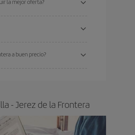
ir la mejor oferta?
elo y de que las tarifas más baratas (turista)
illa-Jerez de la Frontera-dest
.
ra el vuelo más barato.
ntera a buen precio?
ser flexible.
Lo normal es que
cuanto antes
 poco abiertos, podrás
elegir el precio más
a - Jerez de la Frontera