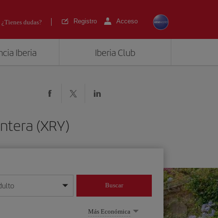
Registro
Acceso
¿Tienes dudas?
cia Iberia
Iberia Club
ontera (XRY)
dulto
Buscar
o día/mes/año
Más Económica