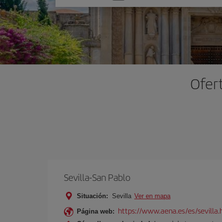
una
opción
Ofert
Sevilla-San Pablo
Situación:
Sevilla
Ver en mapa
https://www.aena.es/es/sevilla.
Página web: