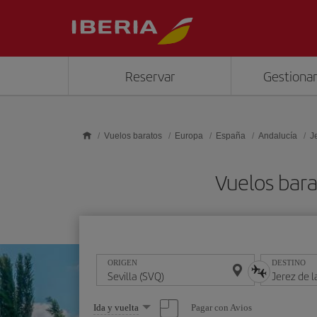
Saltar al contenido principal
Reservar
Gestionar
Vuelos baratos
Europa
España
Andalucía
J
Vuelos bara
ORIGEN
DESTINO
Seleccione
Pagar con Avios
Ida y vuelta