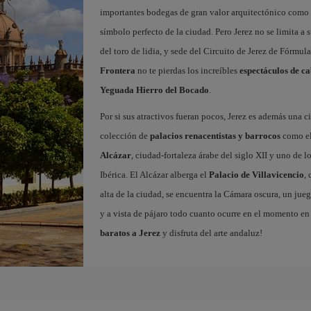
importantes bodegas de gran valor arquitectónico como 
símbolo perfecto de la ciudad. Pero Jerez no se limita a s
del toro de lidia, y sede del Circuito de Jerez de Fórmul
Frontera
no te pierdas los increíbles
espectáculos de ca
Yeguada Hierro del Bocado
.
Por si sus atractivos fueran pocos, Jerez es además una
colección de
palacios renacentistas y barrocos
como e
Alcázar
, ciudad-fortaleza árabe del siglo XII y uno de 
Ibérica. El Alcázar alberga el
Palacio de Villavicencio
,
alta de la ciudad, se encuentra la Cámara oscura, un jueg
y a vista de pájaro todo cuanto ocurre en el momento en 
baratos a Jerez
y disfruta del arte andaluz!