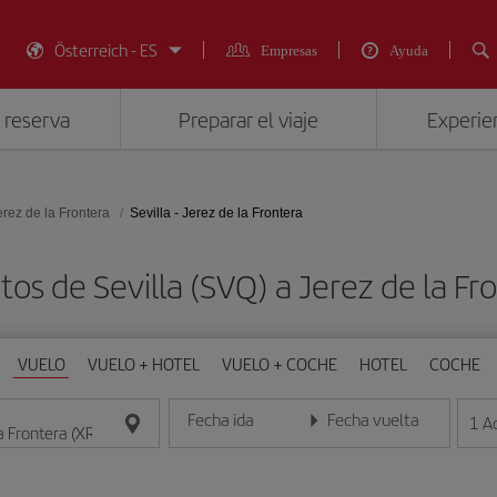
Österreich - ES
Empresas
Ayuda
 reserva
Preparar el viaje
Experien
erez de la Frontera
Sevilla - Jerez de la Frontera
tos de Sevilla (SVQ) a Jerez de la Fr
VUELO
VUELO + HOTEL
VUELO + COCHE
HOTEL
COCHE
Fecha ida
Fecha vuelta
1
A
Introduce la fecha en formato día/mes/año
Introduce la fecha en format