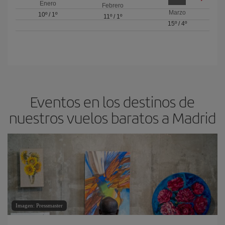
Enero
Febrero
Marzo
10º
/
1º
11º
/
1º
15º
/
4º
Eventos en los destinos de
nuestros vuelos baratos a Madrid
Imagen: Pressmaster