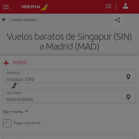
Saltar al contenido principal
Vuelos baratos
Vuelos baratos de Singapur (SIN)
a Madrid (MAD)
VUELO
ORIGEN
DESTINO
Seleccione
Ida y vuelta
una
opción
Pagar con Avios