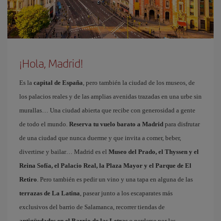
¡Hola, Madrid!
Es la
capital de España
, pero también la ciudad de los museos, de
los palacios reales y de las amplias avenidas trazadas en una urbe sin
murallas… Una ciudad abierta que recibe con generosidad a gente
de todo el mundo.
Reserva tu vuelo barato a Madrid
para disfrutar
de una ciudad que nunca duerme y que invita a comer, beber,
divertirse y bailar… Madrid es el
Museo del Prado, el Thyssen y el
Reina Sofía, el Palacio Real, la Plaza Mayor y el Parque de El
Retiro
. Pero también es pedir un vino y una tapa en alguna de las
terrazas de La Latina
, pasear junto a los escaparates más
exclusivos del barrio de Salamanca, recorrer tiendas de
antigüedades en el Barrio de las Letras
o perderse por las