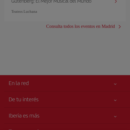
Gutenberg: El Mejor Musical del Mundo
Teatros Luchana
Consulta todos los eventos en Madrid
En la red
De tu interés
Tu seguridad es lo primero
Iberia es más
Accesibilidad
Noticias y Novedades
Compromiso de servicio