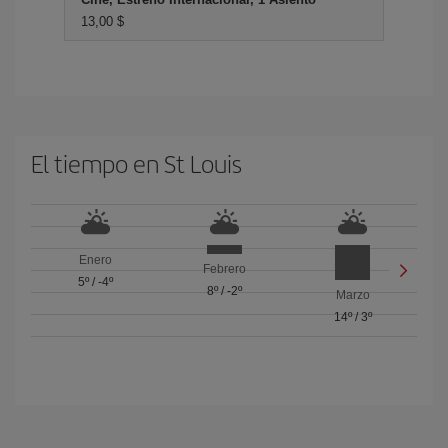
13,00 $
El tiempo en St Louis
Enero
Febrero
5º
/
-4º
8º
/
-2º
Marzo
14º
/
3º