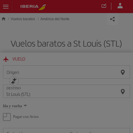
Saltar al contenido principal
Vuelos baratos
América del Norte
Vuelos baratos a St Louis (STL)
VUELO
Origen
DESTINO
Seleccione
Ida y vuelta
una
opción
Pagar con Avios