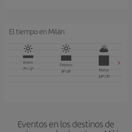
El tiempo en Milán
Enero
Febrero
7º
/
-1º
Marzo
9º
/
0º
14º
/
3º
Eventos en los destinos de