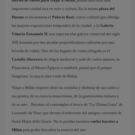
ofertas de vuelos para viajar a Milán
, podrás descubrir una
imponente ciudad rica en ocio y cultura. En la misma
plaza del
Duomo
se encuentran el
Palacio Real
, centro cultural que alberga
las mejores exposiciones temporales de la ciudad, y la
Galería
Vittorio Emanuele II
, una espectacular galería comercial del siglo
XIX formada por dos arcadas perpendiculares cubiertas por una
bóveda de vidrio. Otro de los lugares de visita obligada es el
Castello Sforzesco
de origen medieval y sede de varios museos, la
Pinacoteca, el Museo Egipcio o también, pasear por el parque
Sempione, la mayor área verde de Milán.
Viajar a Milán requiere abrir tus sentidos y disfrutar de sus calles y
sus gentes, de su esencia renacentista, de la gastronomía italiana y
de su arte…Recréate al contemplar el fresco de “La Última Cena” de
Leonardo da Vinci que decora el refectorio del antiguo convento de
Santa Maria delle Grazie. No te pierdas nuestros
vuelos baratos a
Milán
para poder descubrir la esencia del arte.