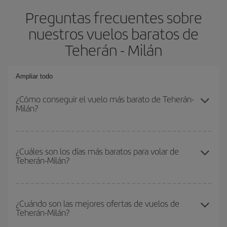
Preguntas frecuentes sobre
nuestros vuelos baratos de
Teherán - Milán
Ampliar todo
¿Cómo conseguir el vuelo más barato de Teherán-
Milán?
Podrás ahorrar en tu billete de avión de Teherán-Milán-dest y
conseguir el vuelo más barato si evitas temporadas altas,
¿Cuáles son los días más baratos para volar de
Teherán-Milán?
compras con antelación y puedes ser flexible con las fechas y
horarios de ida y vuelta.
Para saber qué días te saldrá más económico volar, solo tienes
que empezar una consulta en nuestro
buscador de vuelos
¿Cuándo son las mejores ofertas de vuelos de
Teherán-Milán?
baratos
. Dinos desde dónde vuelas, a dónde quieres ir y en qué
fechas habías pensado viajar. Te mostraremos los vuelos más