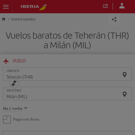
Saltar al contenido principal
Vuelos baratos
Vuelos baratos de Teherán (THR)
a Milán (MIL)
VUELO
ORIGEN
DESTINO
Seleccione
Ida y vuelta
una
opción
Pagar con Avios