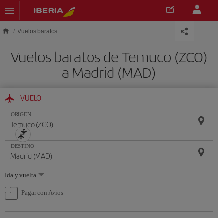
Saltar al contenido principal
Vuelos baratos
Vuelos baratos de Temuco (ZCO)
a Madrid (MAD)
VUELO
ORIGEN
DESTINO
Seleccione
Ida y vuelta
una
opción
Pagar con Avios