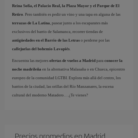
Reina Sofía, el Palacio Real, la Plaza Mayor y el Parque de El
Retiro
. Pero también es pedir un vino y una tapa en alguna de las
terrazas de La Latina
, pasear junto a los escaparates más
exclusivos del barrio de Salamanca, recorrer tiendas de
antigüedades en el Barrio de las Letras
o perderse por las
callejuelas del bohemio Lavapiés
.
Encuentra las mejores
ofertas de vuelos a Madrid
para
conocer la
noche madrileña
en la alternativa Malasaña o en Chueca, epicentro
europeo de la comunidad LGTBI. Explora más allá del centro, los
barrios de la ciudad, las orillas del Río Manzanares, la escena
cultural del moderno Matadero… ¿Te vienes?
Precios promedios en Madrid