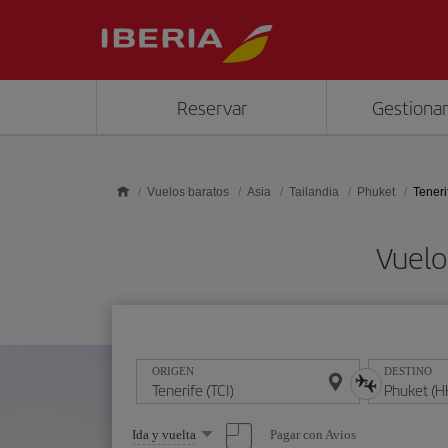
Saltar al contenido principal
Reservar
Gestionar
Vuelos baratos
Asia
Tailandia
Phuket
Teneri
Vuelo
ORIGEN
DESTINO
Seleccione
Pagar con Avios
Ida y vuelta