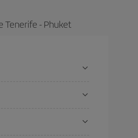
e Tenerife - Phuket
ras con antelación y puedes ser flexible con las
ratos
. Dinos desde dónde vuelas, a dónde
ra días cercanos
, tanto de ida como de vuelta,
gunos
horarios
puede que te hagan ahorrar aún