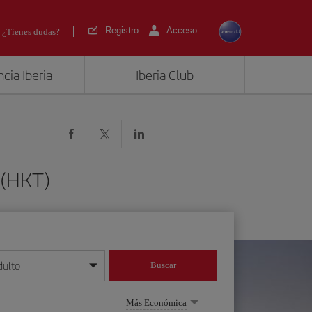
Registro
Acceso
¿Tienes dudas?
cia Iberia
Iberia Club
 (HKT)
dulto
Buscar
o día/mes/año
Más Económica