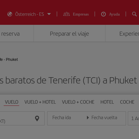
Österreich - ES
Empresas
Ayuda
 reserva
Preparar el viaje
Experien
fe - Phuket
s baratos de Tenerife (TCI) a Phuket
VUELO
VUELO + HOTEL
VUELO + COCHE
HOTEL
COCHE
Fecha ida
Fecha vuelta
1
A
Introduce la fecha en formato día/mes/año
Introduce la fecha en format