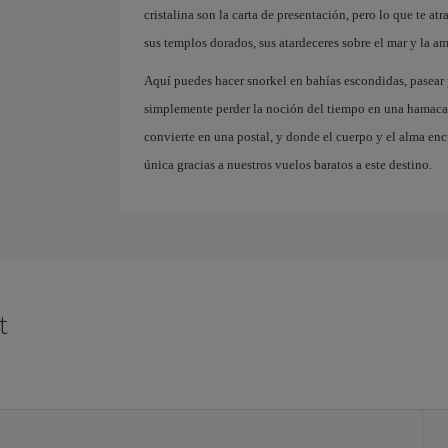
cristalina son la carta de presentación, pero lo que te at
sus templos dorados, sus atardeceres sobre el mar y la a
Aquí puedes hacer snorkel en bahías escondidas, pasear p
simplemente perder la noción del tiempo en una hamaca f
convierte en una postal, y donde el cuerpo y el alma enc
única gracias a nuestros vuelos baratos a este destino.
t