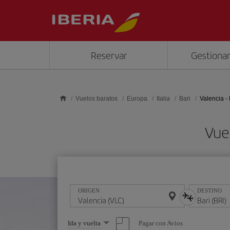
Saltar al contenido principal
Reservar
Gestionar
Vuelos baratos
Europa
Italia
Bari
Valencia - 
Vuel
ORIGEN
DESTINO
Seleccione
Pagar con Avios
Ida y vuelta