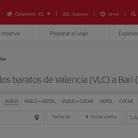
Österreich - ES
Empresas
Ayuda
 reserva
Preparar el viaje
Experien
Bari
os baratos de Valencia (VLC) a Bari 
VUELO
VUELO + HOTEL
VUELO + COCHE
HOTEL
COCHE
Fecha ida
Fecha vuelta
1
A
Introduce la fecha en formato día/mes/año
Introduce la fecha en format