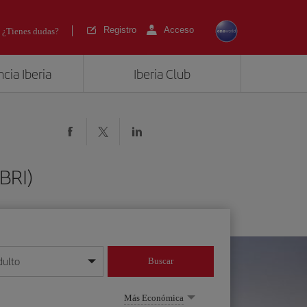
Registro
Acceso
¿Tienes dudas?
cia Iberia
Iberia Club
(BRI)
dulto
Buscar
o día/mes/año
Más Económica