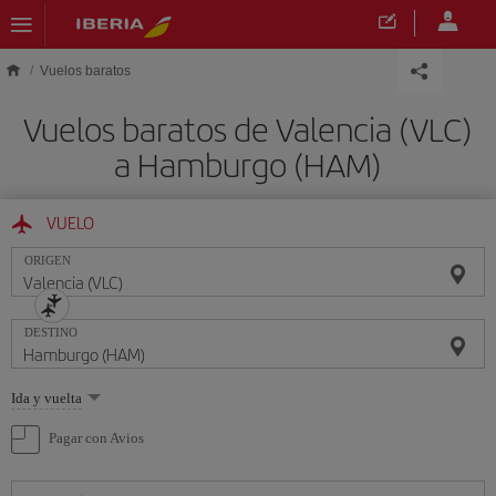
Saltar al contenido principal
Vuelos baratos
Vuelos baratos de Valencia (VLC)
a Hamburgo (HAM)
VUELO
ORIGEN
DESTINO
Seleccione
Ida y vuelta
una
opción
Pagar con Avios