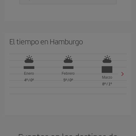
El tiempo en Hamburgo
Enero
Febrero
Marzo
4º
/
0º
5º
/
0º
8º
/
1º