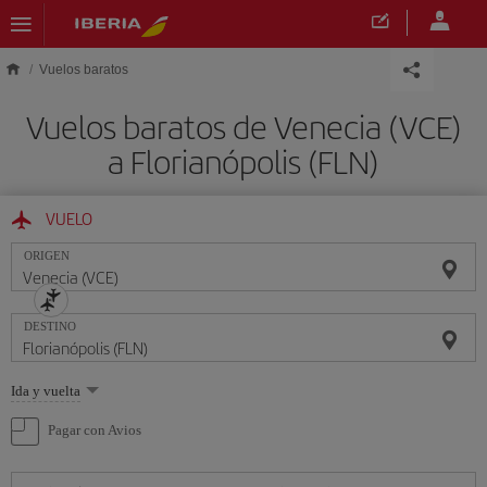
Saltar al contenido principal
Vuelos baratos
Vuelos baratos de Venecia (VCE)
a Florianópolis (FLN)
VUELO
ORIGEN
DESTINO
Seleccione
Ida y vuelta
una
opción
Pagar con Avios