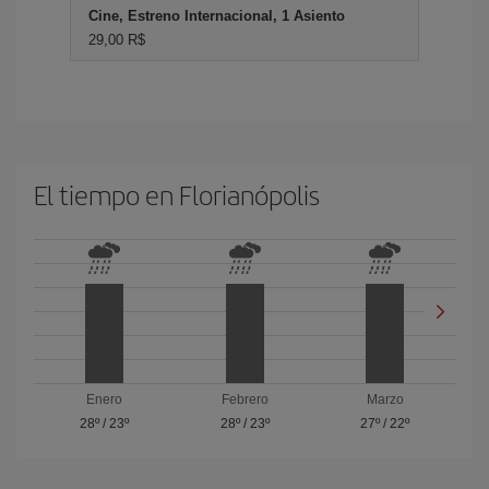
Cine, Estreno Internacional, 1 Asiento
29,00 R$
El tiempo en Florianópolis
Enero
Febrero
Marzo
28º
/
23º
28º
/
23º
27º
/
22º