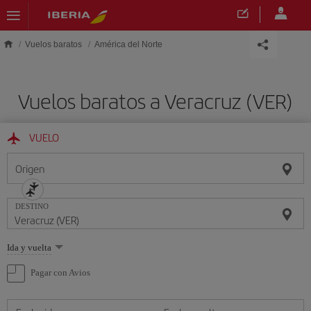
Saltar al contenido principal
Vuelos baratos
América del Norte
Vuelos baratos a Veracruz (VER)
VUELO
Origen
DESTINO
Seleccione
Ida y vuelta
una
opción
Pagar con Avios