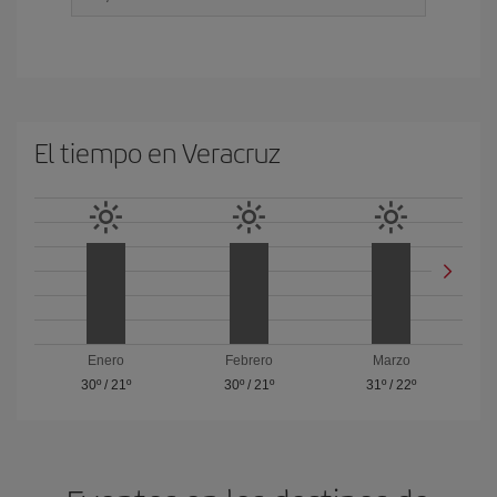
El tiempo en Veracruz
Enero
Febrero
Marzo
30º
/
21º
30º
/
21º
31º
/
22º