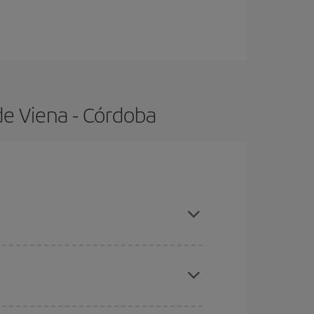
de Viena - Córdoba
as con antelación y puedes ser flexible con las
ratos
. Dinos desde dónde vuelas, a dónde