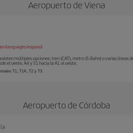
Aeropuerto de Viena
/en/languages/espanol
xisten múltiples opciones: tren (CAT), metro (S-Bahn) o varias líneas d
sde el oeste, A4 y S1 hacia la A1 al oeste.
minales T1, T1A, T2 y T3.
Aeropuerto de Córdoba
lla