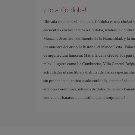
¡Hola, Córdoba!
Ubicada en el corazón del país, Córdoba es una ciudad vi
encuentras vuelos baratos a Córdoba, tendrás la oportuni
Manzana Jesuítica, Patrimonio de la Humanidad, y la im
los amantes del arte y la historia, el Museo Evita - Pala
de arquitectura francesa. Más allá de la ciudad, los pais
relax. Lugares como La Cumbrecita, Villa General Belgra
actividades al aire libre y disfrutar de vistas espectacul
sin probar un auténtico asado cordobés, acompañado de u
alfajores cordobeses, rellenos de dulce de leche y bañad
con vuelos baratos a un destino que te sorprenderá.