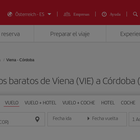
Österreich - ES
Empresas
Ayuda
 reserva
Preparar el viaje
Experien
a
Viena - Córdoba
os baratos de Viena (VIE) a Córdoba 
VUELO
VUELO + HOTEL
VUELO + COCHE
HOTEL
COCHE
Fecha ida
Fecha vuelta
1
A
Introduce la fecha en formato día/mes/año
Introduce la fecha en format