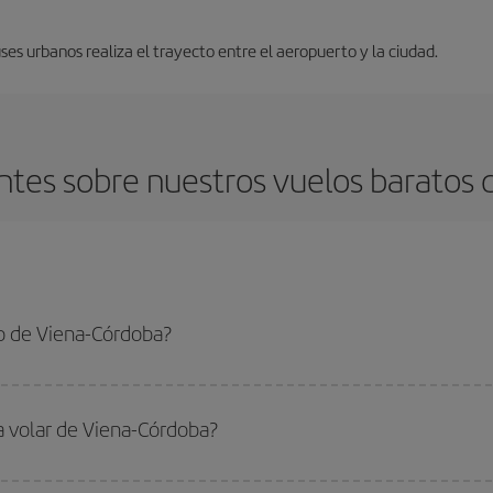
ses urbanos realiza el trayecto entre el aeropuerto y la ciudad.
tes sobre nuestros vuelos baratos 
o de Viena-Córdoba?
rdoba-dest y conseguir el vuelo más barato si evitas temporadas altas, compr
a volar de Viena-Córdoba?
ar, solo tienes que empezar una consulta en nuestro
buscador de vuelos ba