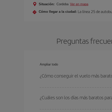
Situación:
Cordoba
Ver en mapa
La línea 25 de autobu
Cómo llegar a la ciudad:
Preguntas frecuen
Ampliar todo
¿Cómo conseguir el vuelo más barat
Podrás ahorrar en tu billete de avión de Viena-Có
fechas y horarios de ida y vuelta.
¿Cuáles son los días más baratos par
Para saber qué días te saldrá más económico vol