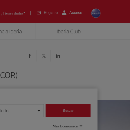
Registro
Acceso
¿Tienes dudas?
cia Iberia
Iberia Club
(COR)
dulto
Buscar
o día/mes/año
Más Económica