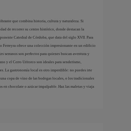
brante que combina historia, cultura y naturaleza. Si
dad de recorrer su centro histórico, donde destacan la
ponente Catedral de Córdoba, que data del siglo XVII. Para
cio Ferreyra ofrece una colección impresionante en un edificio
ajes serranos son perfectos para quienes buscan aventura y
no y el Cerro Uritorco son ideales para senderismo,
ares. La gastronomía local es otro imperdible: no puedes irte
na copa de vino de las bodegas locales, o los tradicionales
os en chocolate o azúcar impalpable. Haz las maletas y viaja