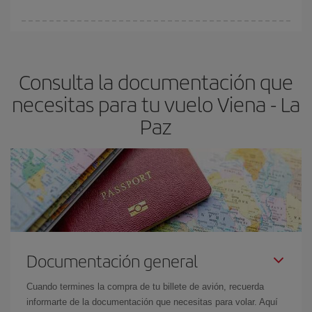
vayan agotando. Por eso, comprar con antelación es
fundamental
para conseguir
vuelos baratos a Viena-La Paz-
En Iberia, tenemos distintas tarifas para garantizarte el mejor
dest
.
precio según tus necesidades de viaje. La tarifa básica, te
asegura el vuelo más barato.
Consulta la documentación que
necesitas para tu vuelo Viena - La
Paz
Documentación general
Cuando termines la compra de tu billete de avión, recuerda
informarte de la documentación que necesitas para volar. Aquí