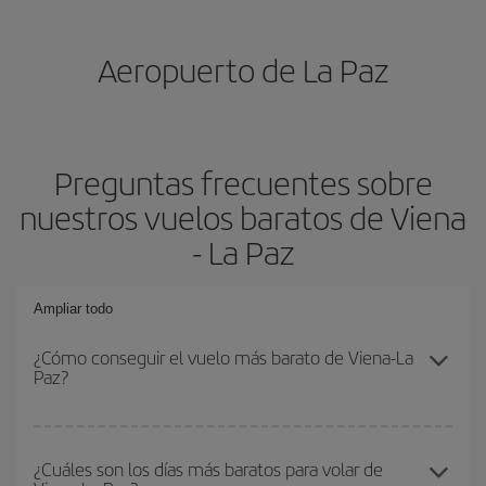
Aeropuerto de La Paz
Preguntas frecuentes sobre
nuestros vuelos baratos de Viena
- La Paz
Ampliar todo
¿Cómo conseguir el vuelo más barato de Viena-La
Paz?
Podrás ahorrar en tu billete de avión de Viena-La Paz-dest y
conseguir el vuelo más barato si evitas temporadas altas,
¿Cuáles son los días más baratos para volar de
compras con antelación y puedes ser flexible con las fechas y