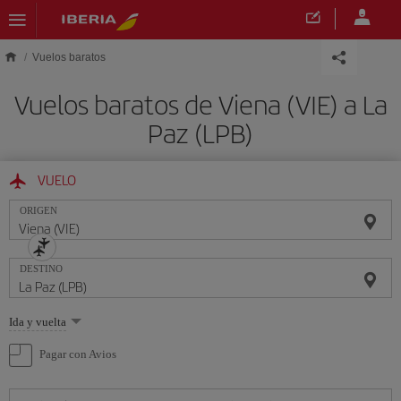
Saltar al contenido principal
Vuelos baratos
Vuelos baratos de Viena (VIE) a La
Paz (LPB)
VUELO
ORIGEN
DESTINO
Seleccione
Ida y vuelta
una
opción
Pagar con Avios