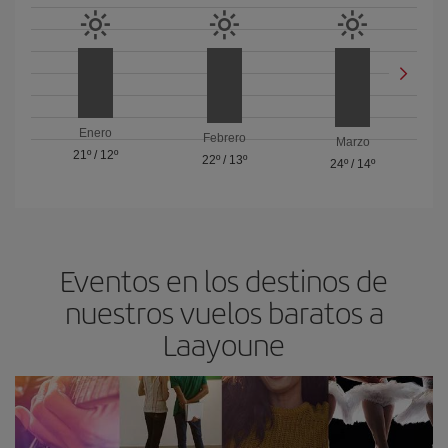
Enero
Febrero
Marzo
21º
/
12º
22º
/
13º
24º
/
14º
Eventos en los destinos de
nuestros vuelos baratos a
Laayoune