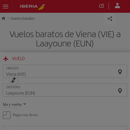
Saltar al contenido principal
Vuelos baratos
Vuelos baratos de Viena (VIE) a
Laayoune (EUN)
VUELO
ORIGEN
DESTINO
Seleccione
Ida y vuelta
una
opción
Pagar con Avios