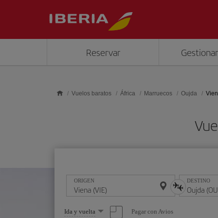
Saltar al contenido principal
Reservar
Gestionar
Vuelos baratos
África
Marruecos
Oujda
Vien
Vue
ORIGEN
DESTINO
Seleccione
Pagar con Avios
Ida y vuelta