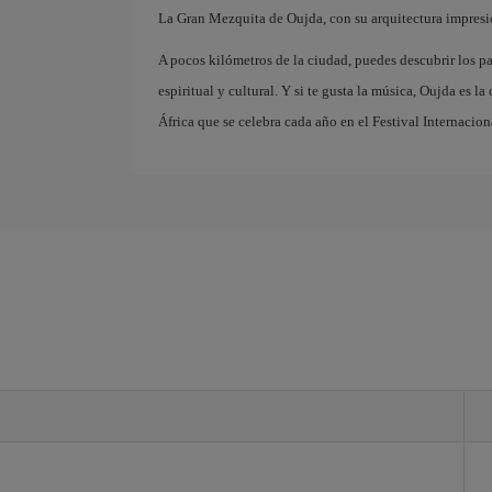
La Gran Mezquita de Oujda, con su arquitectura impresion
A pocos kilómetros de la ciudad, puedes descubrir los pa
espiritual y cultural. Y si te gusta la música, Oujda es la
África que se celebra cada año en el Festival Internacio