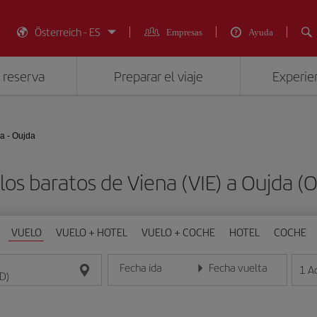
Österreich - ES
Empresas
Ayuda
 reserva
Preparar el viaje
Experien
a - Oujda
los baratos de Viena (VIE) a Oujda (
VUELO
VUELO + HOTEL
VUELO + COCHE
HOTEL
COCHE
Fecha ida
Fecha vuelta
1
A
Introduce la fecha en formato día/mes/año
Introduce la fecha en format