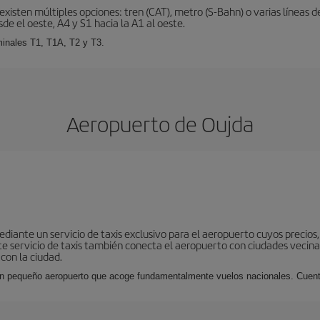
xisten múltiples opciones: tren (CAT), metro (S-Bahn) o varias líneas d
sde el oeste, A4 y S1 hacia la A1 al oeste.
minales T1, T1A, T2 y T3.
Aeropuerto de Oujda
iante un servicio de taxis exclusivo para el aeropuerto cuyos precios,
Este servicio de taxis también conecta el aeropuerto con ciudades vecin
con la ciudad.
n pequeño aeropuerto que acoge fundamentalmente vuelos nacionales. Cuenta