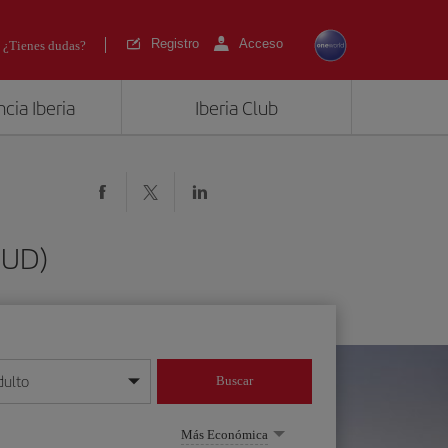
Registro
Acceso
¿Tienes dudas?
cia Iberia
Iberia Club
OUD)
dulto
Buscar
o día/mes/año
Más Económica