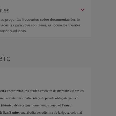
ntes
tras
preguntas frecuentes sobre documentación
: te
cesitas para volar con Iberia, así como los trámites
gración y aduanas.
eiro
neiro
encontrarás una ciudad envuelta de montañas sobre las
 famosas internacionalmente y de parada obligada para el
ro histórico destaca por monumentos como el
Teatro
e San Benito
, una abadía benedictina de la época colonial