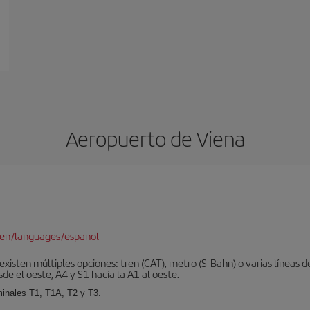
Aeropuerto de Viena
/en/languages/espanol
xisten múltiples opciones: tren (CAT), metro (S-Bahn) o varias líneas d
sde el oeste, A4 y S1 hacia la A1 al oeste.
minales T1, T1A, T2 y T3.