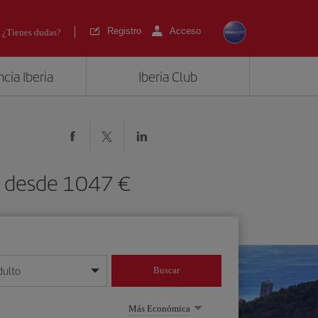
Registro
Acceso
¿Tienes dudas?
cia Iberia
Iberia Club
RIO) desde 1047
dulto
Buscar
o día/mes/año
Más Económica