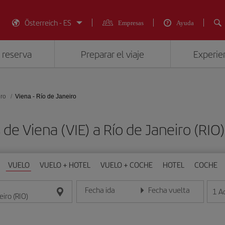
Österreich - ES
Empresas
Ayuda
 reserva
Preparar el viaje
Experien
iro
Viena - Río de Janeiro
 de Viena (VIE) a Río de Janeiro (
VUELO
VUELO + HOTEL
VUELO + COCHE
HOTEL
COCHE
Fecha ida
Fecha vuelta
1
A
Introduce la fecha en formato día/mes/año
Introduce la fecha en format