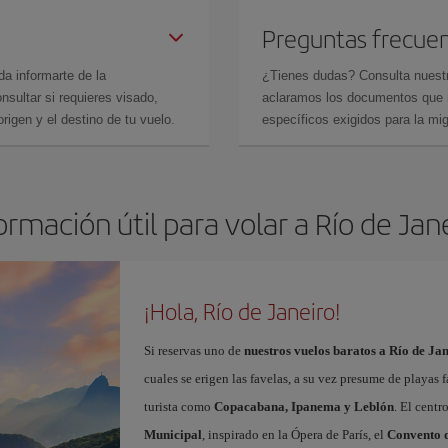
Preguntas frecue
da informarte de la
¿Tienes dudas? Consulta nues
sultar si requieres visado,
aclaramos los documentos que ne
rigen y el destino de tu vuelo.
específicos exigidos para la mi
ormación útil para volar a Río de Jan
¡Hola, Río de Janeiro!
Si reservas uno de
nuestros vuelos baratos a Río de Ja
cuales se erigen las favelas, a su vez presume de playas
turista como
Copacabana, Ipanema y Leblón
. El cent
Municipal
, inspirado en la Ópera de París, el
Convento d