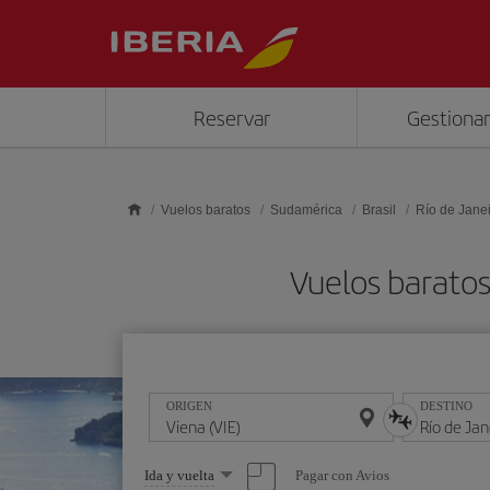
Saltar al contenido principal
Reservar
Gestionar
Vuelos baratos
Sudamérica
Brasil
Río de Jane
Vuelos baratos
ORIGEN
DESTINO
Seleccione
Pagar con Avios
Ida y vuelta