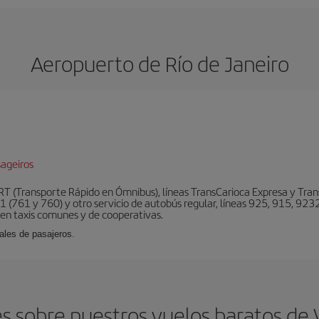
Aeropuerto de Río de Janeiro
ageiros
BRT (Transporte Rápido en Ómnibus), líneas TransCarioca Expresa y Tra
 (761 y 760) y otro servicio de autobús regular, líneas 925, 915, 9232
ten taxis comunes y de cooperativas.
ales de pasajeros.
 sobre nuestros vuelos baratos de V