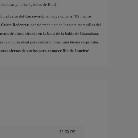
famosas y bellas iglesias de Brasil.
bir al cerro del
Corcovado
, en cuya cima, a 709 metros
l
Cristo Redentor
, considerada una de las siete maravillas del
etros de altura situada en la boca de la bahía de Guanabara,
es la opción ideal para comer o tomar una buena caipirinha.
estras
ofertas de vuelos para conocer Río de Janeiro
!
32,50 R$