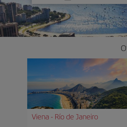
una
opción
O
Viena
-
Río de Janeiro