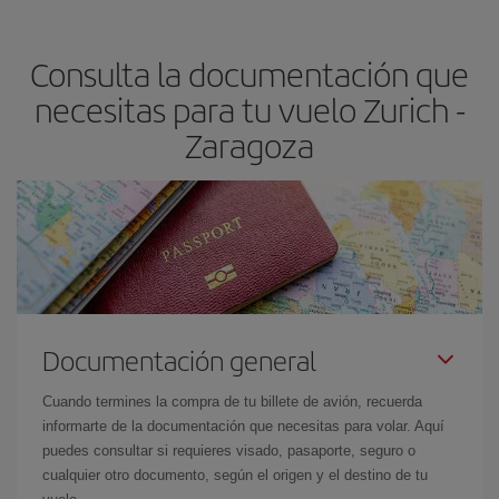
claves para encontrar los mejores precios son
anticiparte y ser
flexible.
Lo normal es que
cuanto antes
reserves tus billetes de
Consulta la documentación que
avión más baratos te saldrán. Además, si buscas los vuelos con
las fechas y los horarios del viaje un poco abiertos, podrás
elegir
necesitas para tu vuelo Zurich -
el precio más barato.
Zaragoza
Documentación general
Cuando termines la compra de tu billete de avión, recuerda
informarte de la documentación que necesitas para volar. Aquí
puedes consultar si requieres visado, pasaporte, seguro o
cualquier otro documento, según el origen y el destino de tu