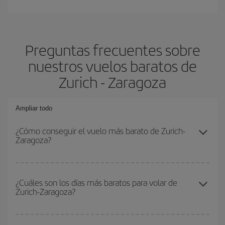
Preguntas frecuentes sobre
nuestros vuelos baratos de
Zurich - Zaragoza
Ampliar todo
¿Cómo conseguir el vuelo más barato de Zurich-
Zaragoza?
Podrás ahorrar en tu billete de avión de Zurich-Zaragoza-dest y
conseguir el vuelo más barato si evitas temporadas altas,
¿Cuáles son los días más baratos para volar de
Zurich-Zaragoza?
compras con antelación y puedes ser flexible con las fechas y
horarios de ida y vuelta.
Para saber qué días te saldrá más económico volar, solo tienes