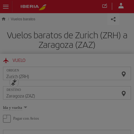
Saltar al contenido principal
Vuelos baratos
Vuelos baratos de Zurich (ZRH) a
Zaragoza (ZAZ)
VUELO
ORIGEN
DESTINO
Seleccione
Ida y vuelta
una
opción
Pagar con Avios