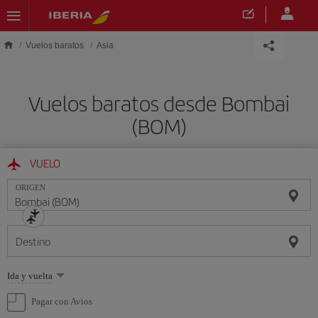
Saltar al contenido principal
Vuelos baratos
Asia
Vuelos baratos desde Bombai
(BOM)
VUELO
ORIGEN
Destino
Seleccione
Ida y vuelta
una
opción
Pagar con Avios