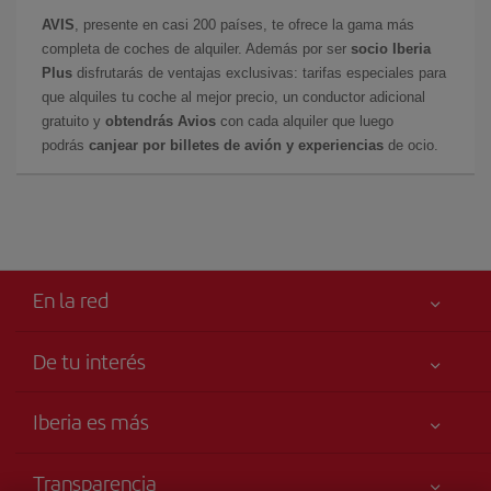
AVIS
, presente en casi 200 países, te ofrece la gama más
completa de coches de alquiler. Además por ser
socio Iberia
Plus
disfrutarás de ventajas exclusivas: tarifas especiales para
que alquiles tu coche al mejor precio, un conductor adicional
gratuito y
obtendrás Avios
con cada alquiler que luego
podrás
canjear por billetes de avión y experiencias
de ocio.
En la red
De tu interés
Tu seguridad es lo primero
Iberia es más
Accesibilidad
Noticias y Novedades
Compromiso de servicio
Transparencia