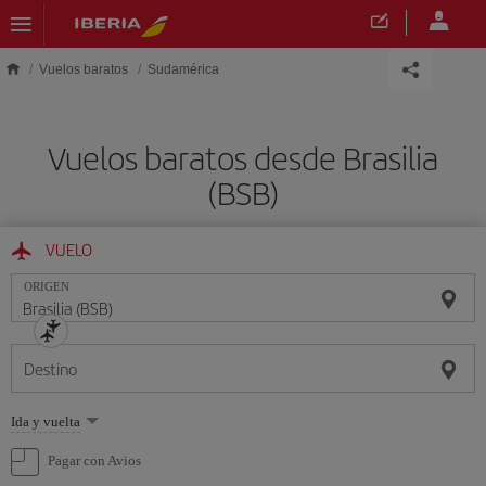
Saltar al contenido principal
Vuelos baratos
Sudamérica
Vuelos baratos desde Brasilia
(BSB)
VUELO
ORIGEN
Destino
Seleccione
Ida y vuelta
una
opción
Pagar con Avios