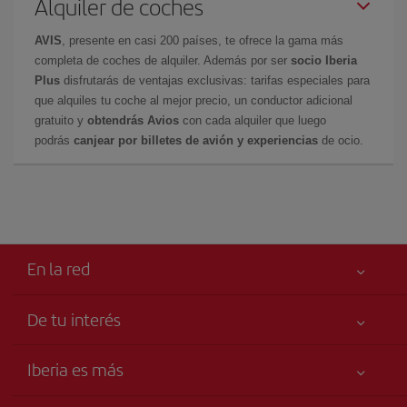
Alquiler de coches
AVIS
, presente en casi 200 países, te ofrece la gama más
completa de coches de alquiler. Además por ser
socio Iberia
Plus
disfrutarás de ventajas exclusivas: tarifas especiales para
que alquiles tu coche al mejor precio, un conductor adicional
gratuito y
obtendrás Avios
con cada alquiler que luego
podrás
canjear por billetes de avión y experiencias
de ocio.
En la red
De tu interés
Tu seguridad es lo primero
Iberia es más
Accesibilidad
Noticias y Novedades