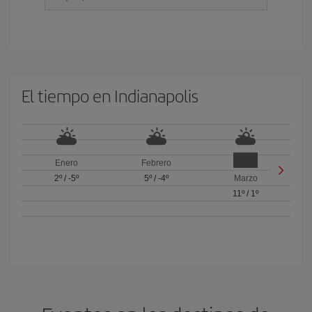
El tiempo en Indianapolis
Enero
Febrero
2º
/
-5º
5º
/
-4º
Marzo
11º
/
1º