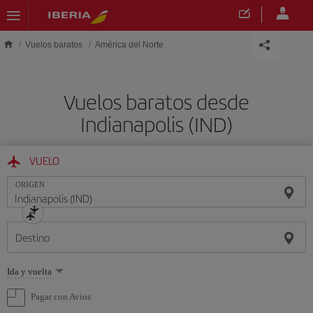
Saltar al contenido principal
Vuelos baratos
América del Norte
Vuelos baratos desde
Indianapolis (IND)
VUELO
ORIGEN
Destino
Seleccione
Ida y vuelta
una
opción
Pagar con Avios