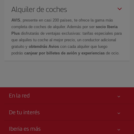
Alquiler de coches
AVIS
, presente en casi 200 países, te ofrece la gama más
completa de coches de alquiler. Además por ser
socio Iberia
Plus
disfrutarás de ventajas exclusivas: tarifas especiales para
que alquiles tu coche al mejor precio, un conductor adicional
gratuito y
obtendrás Avios
con cada alquiler que luego
podrás
canjear por billetes de avión y experiencias
de ocio.
En la red
De tu interés
Tu seguridad es lo primero
Iberia es más
Accesibilidad