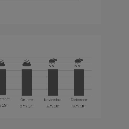
iembre
Octubre
Noviembre
Diciembre
/
15º
27º
/
17º
26º
/
18º
26º
/
18º