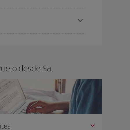
ra el vuelo más barato.
eral las Navidades, la Semana Santa y los
ana,
cuanto antes
compres tu vuelo, mejores
vuelo desde Sal
ntes