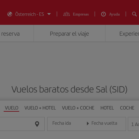
Österreich - ES
Empresas
Ayuda
 reserva
Preparar el viaje
Experien
Vuelos baratos desde Sal (SID)
VUELO
VUELO + HOTEL
VUELO + COCHE
HOTEL
COCHE
Fecha ida
Fecha vuelta
1
A
Introduce la fecha en formato día/mes/año
Introduce la fecha en format