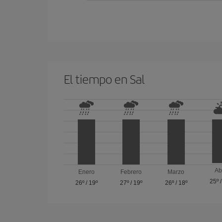
El tiempo en Sal
Ab
Enero
Febrero
Marzo
25º
26º
/
19º
27º
/
19º
26º
/
18º