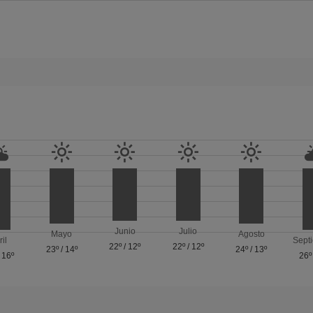
Junio
Julio
Mayo
Agosto
ril
Sept
22º
/
12º
22º
/
12º
23º
/
14º
24º
/
13º
/
16º
26º