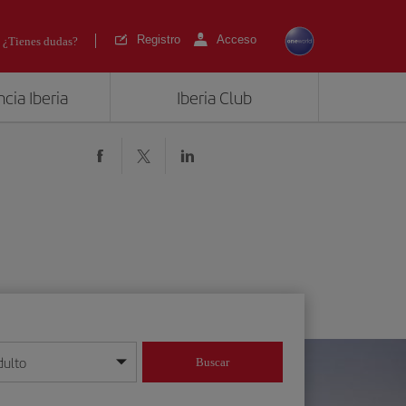
Registro
Acceso
¿Tienes dudas?
cia Iberia
Iberia Club
dulto
Buscar
o día/mes/año