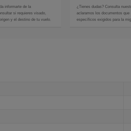
da informarte de la
¿Tienes dudas? Consulta nues
sultar si requieres visado,
aclaramos los documentos que ne
rigen y el destino de tu vuelo.
específicos exigidos para la mi