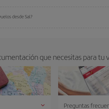
arte el mejor precio según tus necesidades de viaje. La tarifa básica, te asegu
vuelos desde Sal?
do
fuera de las temporadas altas
. Aunque depende de tu destino, por lo gen
 alta. Además, sobre todo si estás pensando en una escapada de fin de sem
cumentación que necesitas para tu 
Preguntas frecue