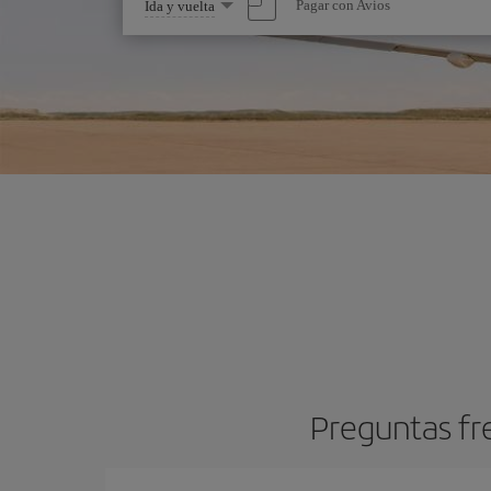
Seleccione
Pagar con Avios
Ida y vuelta
una
opción
Preguntas fr