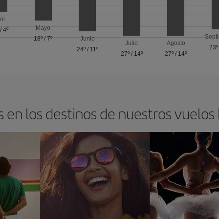
ril
Mayo
/
4º
Sept
18º
/
7º
Junio
Julio
Agosto
23º
24º
/
11º
27º
/
14º
27º
/
14º
 en los destinos de nuestros vuelos