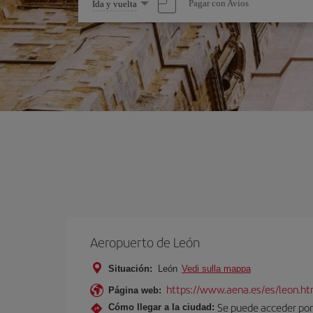
Seleccione
Pagar con Avios
Ida y vuelta
una
opción
Aeropuerto de León
Situación:
León
Vedi sulla mappa
https://www.aena.es/es/leon.ht
Página web:
Se puede acceder por 
Cómo llegar a la ciudad: