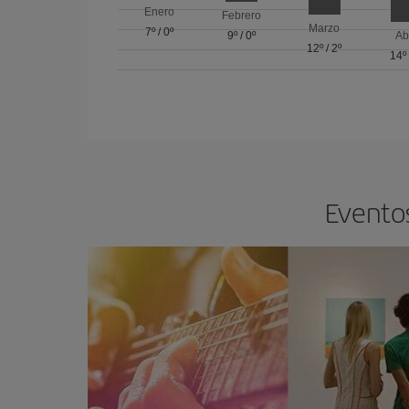
Enero
Febrero
Marzo
7º
/
0º
9º
/
0º
Ab
12º
/
2º
14º
Eventos