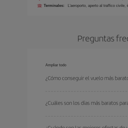
Terminales:
L'aeroporto, aperto al traffico civil
Preguntas fre
Ampliar todo
¿Cómo conseguir el vuelo más barat
Podrás ahorrar en tu billete de avión y conseguir
vuelta. Además, si no tienes decidido un destino c
¿Cuáles son los días más baratos par
Para saber qué días te saldrá más económico vol
quieres ir y en qué fechas habías pensado viajar
¿Cuándo son las mejores ofertas de 