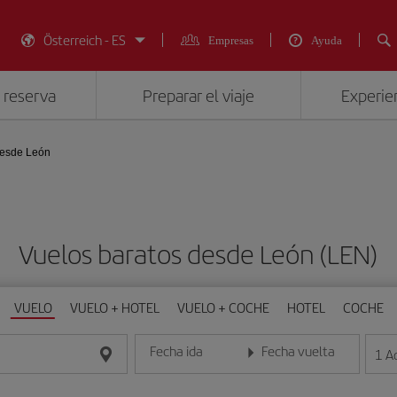
Österreich - ES
Empresas
Ayuda
 reserva
Preparar el viaje
Experien
esde León
Vuelos baratos desde León (LEN)
VUELO
VUELO + HOTEL
VUELO + COCHE
HOTEL
COCHE
Fecha ida
Fecha vuelta
1
A
Introduce la fecha en formato día/mes/año
Introduce la fecha en format