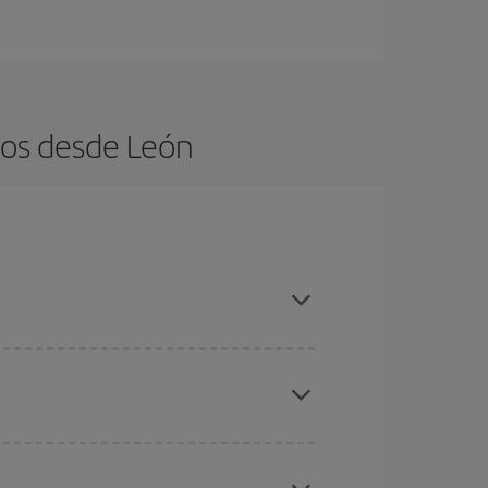
tos desde León
es ser flexible con las fechas y horarios de ida y
cuentras el vuelo más barato.
ratos
. Dinos desde dónde vuelas, a dónde
ra días cercanos
, tanto de ida como de vuelta,