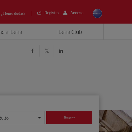
Registro
Acceso
¿Tienes dudas?
cia Iberia
Iberia Club
dulto
Buscar
o día/mes/año