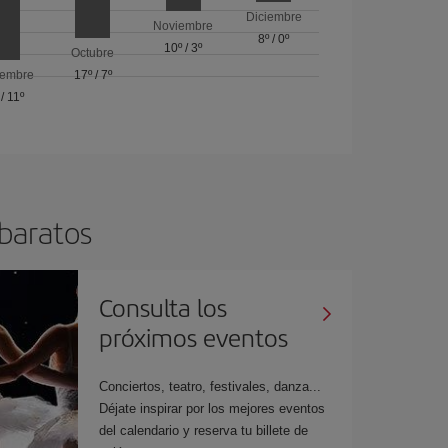
Diciembre
Noviembre
8º
/
0º
10º
/
3º
Octubre
iembre
17º
/
7º
/
11º
 baratos
Consulta los
próximos eventos
Conciertos, teatro, festivales, danza...
Déjate inspirar por los mejores eventos
del calendario y reserva tu billete de