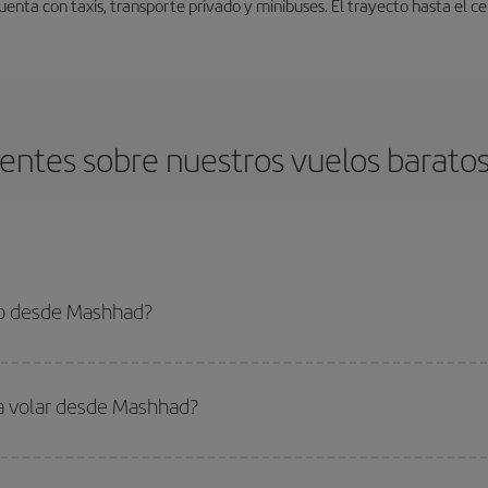
nta con taxis, transporte privado y minibuses. El trayecto hasta el c
entes sobre nuestros vuelos barat
to desde Mashhad?
 el vuelo más barato si evitas temporadas altas, compras con antelación y pued
oncreto para tu viaje, mira nuestras ofertas y déjate inspirar: seguro que en
ra volar desde Mashhad?
ar, solo tienes que empezar una consulta en nuestro
buscador de vuelos ba