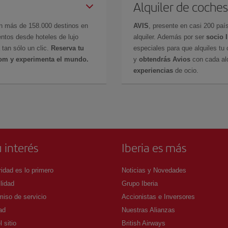
Alquiler de coches
en más de 158.000 destinos en
AVIS
, presente en casi 200 pa
ntos desde hoteles de lujo
alquiler. Además por ser
socio 
 tan sólo un clic.
Reserva tu
especiales para que alquiles tu 
com y experimenta el mundo.
y
obtendrás Avios
con cada alq
experiencias
de ocio.
 interés
Iberia es más
idad es lo primero
Noticias y Novedades
lidad
Grupo Iberia
iso de servicio
Accionistas e Inversores
ad
Nuestras Alianzas
 sitio
British Airways