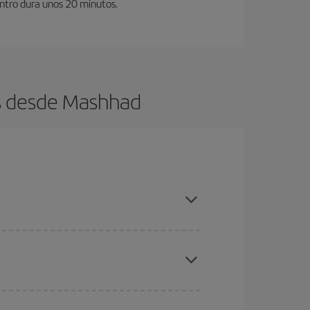
entro dura unos 20 minutos.
os desde Mashhad
es ser flexible con las fechas y horarios de ida y
cuentras el vuelo más barato.
ratos
. Dinos desde dónde vuelas, a dónde