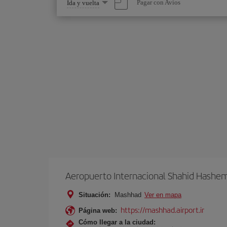
Seleccione
Pagar con Avios
Ida y vuelta
una
opción
Aeropuerto Internacional Shahid Hashe
Situación:
Mashhad
Ver en mapa
https://mashhad.airport.ir
Página web:
Cómo llegar a la ciudad: