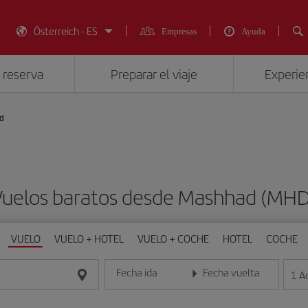
Österreich - ES
Empresas
Ayuda
 reserva
Preparar el viaje
Experien
d
Vuelos baratos desde Mashhad (MHD
VUELO
VUELO + HOTEL
VUELO + COCHE
HOTEL
COCHE
Fecha ida
Fecha vuelta
1
A
Introduce la fecha en formato día/mes/año
Introduce la fecha en format