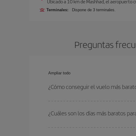
Ubicado a 10 km de Mashhad, el aeropuerto cue
Terminales:
Dispone de 3 terminales.
Preguntas frecu
Ampliar todo
¿Cómo conseguir el vuelo más bara
Podrás ahorrar en tu billete de avión y conseguir
vuelta. Además, si no tienes decidido un destino c
¿Cuáles son los días más baratos pa
Para saber qué días te saldrá más económico vol