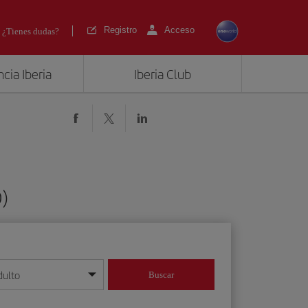
Registro
Acceso
¿Tienes dudas?
cia Iberia
Iberia Club
)
dulto
Buscar
o día/mes/año