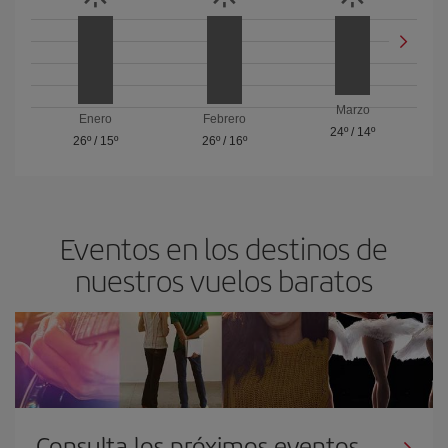
Marzo
Enero
Febrero
24º
/
14º
26º
/
15º
26º
/
16º
Eventos en los destinos de
nuestros vuelos baratos
Consulta los próximos eventos