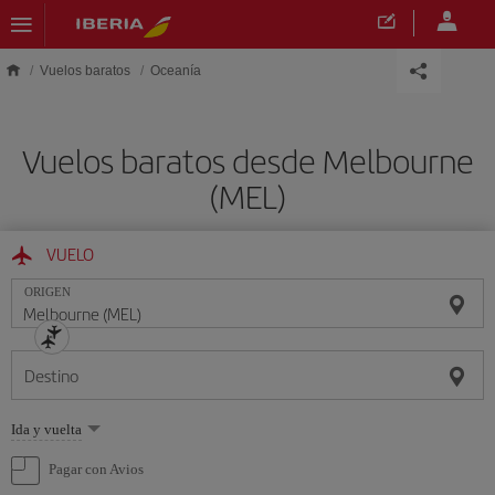
Saltar al contenido principal
Vuelos baratos
Oceanía
Vuelos baratos desde Melbourne
(MEL)
VUELO
ORIGEN
Destino
Seleccione
Ida y vuelta
una
opción
Pagar con Avios