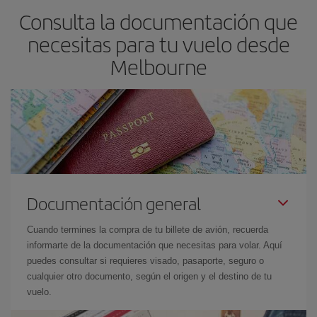
Consulta la documentación que
escolares son temporada alta. Además, sobre todo si estás
pensando en una escapada de fin de semana,
cuanto antes
necesitas para tu vuelo desde
compres tu vuelo, mejores precios encontrarás.
Melbourne
Documentación general
Cuando termines la compra de tu billete de avión, recuerda
informarte de la documentación que necesitas para volar. Aquí
puedes consultar si requieres visado, pasaporte, seguro o
cualquier otro documento, según el origen y el destino de tu
vuelo.