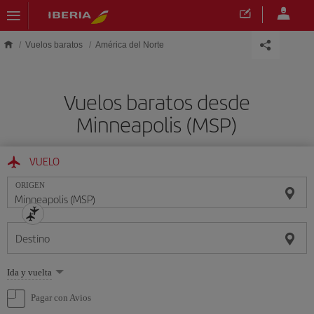
Saltar al contenido principal
Vuelos baratos
América del Norte
Vuelos baratos desde
Minneapolis (MSP)
VUELO
ORIGEN
Destino
Seleccione
Ida y vuelta
una
opción
Pagar con Avios