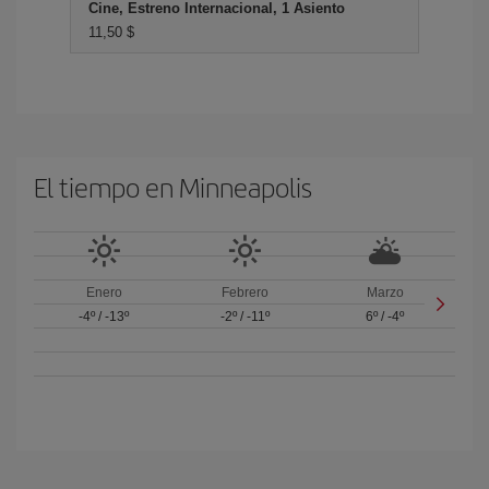
Cine, Estreno Internacional, 1 Asiento
11,50 $
El tiempo en Minneapolis
Enero
Febrero
Marzo
-4º
/
-13º
-2º
/
-11º
6º
/
-4º