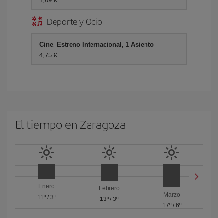
1,69
Deporte y Ocio
Cine, Estreno Internacional, 1 Asiento
4,75
El tiempo en Zaragoza
Enero
Febrero
Marzo
11º
/
3º
13º
/
3º
17º
/
6º