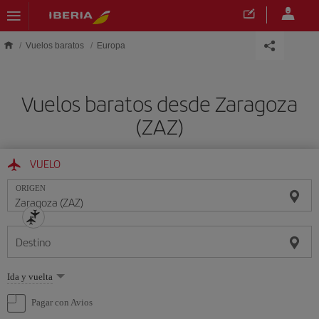
Saltar al contenido principal
Vuelos baratos
Europa
Vuelos baratos desde Zaragoza
(ZAZ)
VUELO
ORIGEN
Destino
Seleccione
Ida y vuelta
una
opción
Pagar con Avios